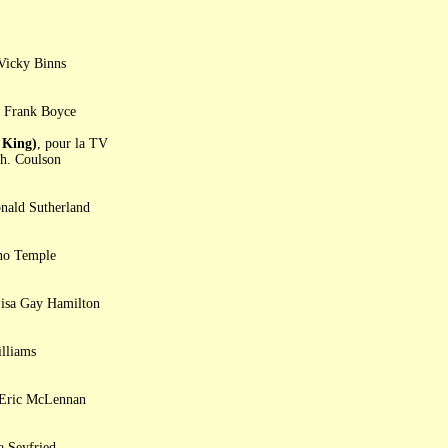
 Vicky Binns
, Frank Boyce
 King)
, pour la TV
h. Coulson
nald Sutherland
uno Temple
Lisa Gay Hamilton
illiams
 Eric McLennan
a Seyfried