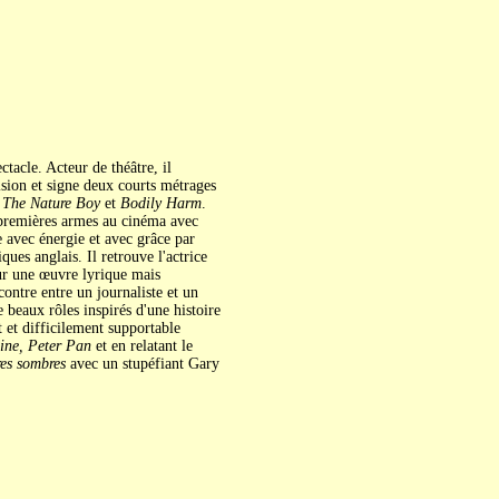
ctacle. Acteur de théâtre, il
vision et signe deux courts métrages
s
The Nature Boy
et
Bodily Harm
.
 premières armes au cinéma avec
e avec énergie et avec grâce par
ues anglais. Il retrouve l'actrice
our une œuvre lyrique mais
contre entre un journaliste et un
beaux rôles inspirés d'une histoire
 et difficilement supportable
ine, Peter Pan
et en relatant le
es sombres
avec un stupéfiant Gary