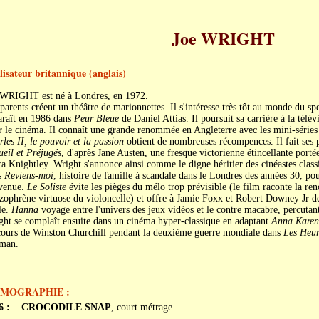
Joe WRIGHT
lisateur britannique (anglais)
 WRIGHT est né à Londres, en 1972.
parents créent un théâtre de marionnettes. Il s'intéresse très tôt au monde du spe
araît en 1986 dans
Peur Bleue
de Daniel Attias. Il poursuit sa carrière à la télé
 le cinéma. Il connaît une grande renommée en Angleterre avec les mini-série
les II, le pouvoir et la passion
obtient de nombreuses récompences. Il fait ses
eil et Préjugés
, d'après Jane Austen, une fresque victorienne étincellante porté
a Knightley. Wright s'annonce ainsi comme le digne héritier des cinéastes classiq
s
Reviens-moi
, histoire de famille à scandale dans le Londres des années 30, p
venue.
Le Soliste
évite les pièges du mélo trop prévisible (le film raconte la ren
zophrène virtuose du violoncelle) et offre à Jamie Foxx et Robert Downey Jr de 
le.
Hanna
voyage entre l'univers des jeux vidéos et le contre macabre, percutant
ht se complaît ensuite dans un cinéma hyper-classique en adaptant
Anna Karen
cours de Winston Churchill pendant la deuxième guerre mondiale dans
Les Heur
man.
LMOGRAPHIE :
6 :
CROCODILE SNAP
, court métrage