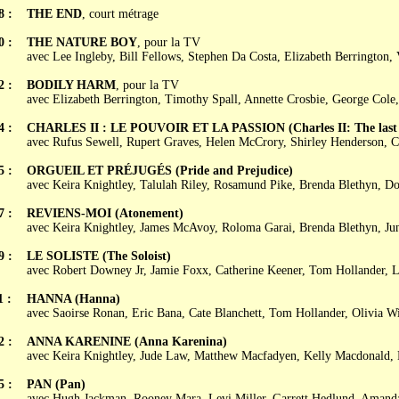
8 :
THE END
, court métrage
0 :
THE NATURE BOY
, pour la TV
avec Lee Ingleby, Bill Fellows, Stephen Da Costa, Elizabeth Berrington,
2 :
BODILY HARM
, pour la TV
avec Elizabeth Berrington, Timothy Spall, Annette Crosbie, George Cole
4 :
CHARLES II : LE POUVOIR ET LA PASSION (Charles II: The last
avec Rufus Sewell, Rupert Graves, Helen McCrory, Shirley Henderson, C
5 :
ORGUEIL ET PRÉJUGÉS (Pride and Prejudice)
avec Keira Knightley, Talulah Riley, Rosamund Pike, Brenda Blethyn, Do
7 :
REVIENS-MOI (Atonement)
avec Keira Knightley, James McAvoy, Roloma Garai, Brenda Blethyn, J
9 :
LE SOLISTE (The Soloist)
avec Robert Downey Jr, Jamie Foxx, Catherine Keener, Tom Hollander, 
1 :
HANNA (Hanna)
avec Saoirse Ronan, Eric Bana, Cate Blanchett, Tom Hollander, Olivia W
2 :
ANNA KARENINE (Anna Karenina)
avec Keira Knightley, Jude Law, Matthew Macfadyen, Kelly Macdonald,
5 :
PAN (Pan)
avec Hugh Jackman, Rooney Mara, Levi Miller, Garrett Hedlund, Amand