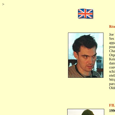
>
Réa
Joe
Ses 
app
pour
Char
Orgu
Keir
dan
con
schi
réel
Wrig
par
Old
FI
199