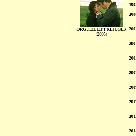
199
200
200
ORGUEIL ET PRÉJUGÉS
(2005)
200
200
200
200
201
201
201