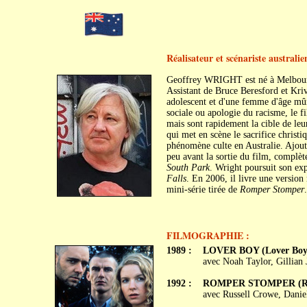
Réalisateur et scénariste australie
Geoffrey WRIGHT est né à Melbourn
Assistant de Bruce Beresford et Kri
adolescent et d'une femme d'âge mûr
sociale ou apologie du racisme, le 
mais sont rapidement la cible de le
qui met en scène le sacrifice christ
phénomène culte en Australie. Ajouté
peu avant la sortie du film, complète
South Park
. Wright poursuit son exp
Falls
. En 2006, il livre une versio
mini-série tirée de
Romper Stomper
.
FILMOGRAPHIE :
1989 :
LOVER BOY (Lover Boy
avec Noah Taylor, Gillian
1992 :
ROMPER STOMPER (Ro
avec Russell Crowe, Danie