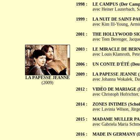
1998 :
LE CAMPUS (Der Camp
avec Heiner Lauterbach, S
1999 :
LA NUIT DE SAINT-PAUL
avec Kim Ill-Young, Armi
2001 :
THE HOLLYWOOD SIGN 
avec Tom Berenger, Jacque
2003 :
LE MIRACLE DE BERNE 
avec Louis Klamroth, Pete
2006 :
UN CONTE D'ÉTÉ (Deuts
2009 :
LA PAPESSE JEANNE (Di
LA PAPESSE JEANNE
avec Johanna Wokalek, Da
(2009)
2012 :
VIDÉO DE MARIAGE (Da
avec Christoph Hofrichter
2014 :
ZONES INTIMES (Schoß
avec Lavinia Wilson, Jürg
2015 :
MADAME MULLER PART 
avec Gabriela Maria Schm
2016 :
MADE IN GERMANY (Deu