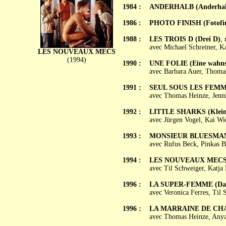
1984 :
ANDERHALB (Anderhal
1986 :
PHOTO FINISH (Fotofin
1988 :
LES TROIS D (Drei D)
,
avec Michael Schreiner, K
LES NOUVEAUX MECS
(1994)
1990 :
UNE FOLIE (Eine wahns
avec Barbara Auer, Thomas
1991 :
SEUL SOUS LES FEMMES
avec Thomas Heinze, Jenni
1992 :
LITTLE SHARKS (Klein
avec Jürgen Vogel, Kai W
1993 :
MONSIEUR BLUESMAN 
avec Rufus Beck, Pinkas 
1994 :
LES NOUVEAUX MECS (
avec Til Schweiger, Katj
1996 :
LA SUPER-FEMME (Das
avec Veronica Ferres, Til 
1996 :
LA MARRAINE DE CHAR
avec Thomas Heinze, Anya