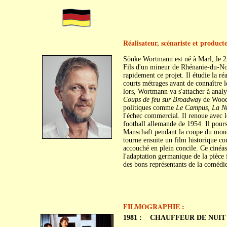
Réalisateur, scénariste et produc
Sönke Wortmann est né à Marl, le 2
Fils d'un mineur de Rhénanie-du-Nor
rapidement ce projet. Il étudie la ré
courts métrages avant de connaître 
lors, Wortmann va s'attacher à anal
Coups de feu sur Broadway
de Woody
politiques comme
Le Campus, La Nu
l'échec commercial. Il renoue avec 
football allemande de 1954. Il pour
Manschaft pendant la coupe du mon
tourne ensuite un film historique co
accouché en plein concile. Ce cinéast
l'adaptation germanique de la pièce 
des bons représentants de la coméd
FILMOGRAPHIE :
1981 :
CHAUFFEUR DE NUIT (