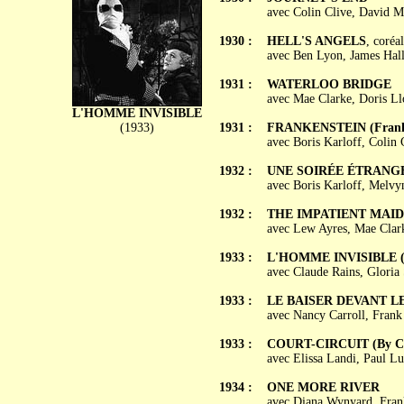
avec Colin Clive, David 
1930 :
HELL'S ANGELS
, coréa
avec Ben Lyon, James Hall
1931 :
WATERLOO BRIDGE
avec Mae Clarke, Doris Llo
L'HOMME INVISIBLE
(1933)
1931 :
FRANKENSTEIN (Franke
avec Boris Karloff, Colin
1932 :
UNE SOIRÉE ÉTRANGE (
avec Boris Karloff, Melvy
1932 :
THE IMPATIENT MAI
avec Lew Ayres, Mae Clark
1933 :
L'HOMME INVISIBLE (Th
avec Claude Rains, Gloria
1933 :
LE BAISER DEVANT LE M
avec Nancy Carroll, Frank
1933 :
COURT-CIRCUIT (By Ca
avec Elissa Landi, Paul Lu
1934 :
ONE MORE RIVER
avec Diana Wynyard, Frank