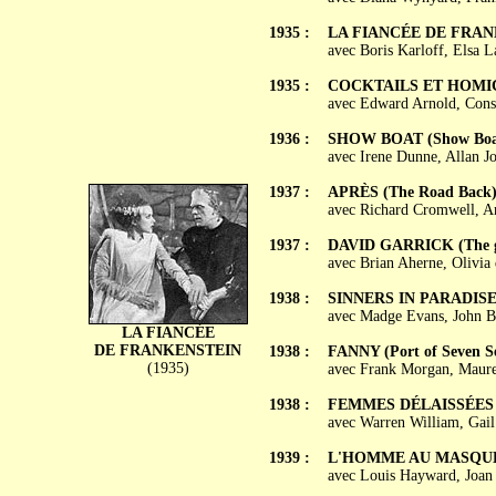
1935 :
LA FIANCÉE DE FRANKE
avec Boris Karloff, Elsa L
1935 :
COCKTAILS ET HOMICID
avec Edward Arnold, Cons
1936 :
SHOW BOAT (Show Boa
avec Irene Dunne, Allan J
1937 :
APRÈS (The Road Back
avec Richard Cromwell, A
1937 :
DAVID GARRICK (The gr
avec Brian Aherne, Olivia 
1938 :
SINNERS IN PARADIS
avec Madge Evans, John B
LA FIANCÉE
DE FRANKENSTEIN
1938 :
FANNY (Port of Seven S
(1935)
avec Frank Morgan, Mauree
1938 :
FEMMES DÉLAISSÉES (W
avec Warren William, Gai
1939 :
L'HOMME AU MASQUE DE
avec Louis Hayward, Joan 