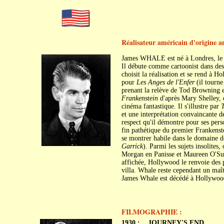
Réalisateur américain d'origine a
James WHALE est né à Londres, le 2
Il débute comme cartoonist dans des 
choisit la réalisation et se rend à
pour
Les Anges de l'Enfer
(il tourne
prenant la relève de Tod Browning 
Frankenstein
d'après Mary Shelley, e
cinéma fantastique. Il s'illustre par
T
et une interprétation convaincante 
respect qu'il démontre pour ses pers
fin pathétique du premier Frankenste
se montrer habile dans le domaine d
Garrick
). Parmi les sujets insolites
Morgan en Panisse et Maureen O'Sull
affichée, Hollywood le renvoie des 
villa. Whale reste cependant un maît
James Whale est décédé à Hollywood
FILMOGRAPHIE :
1930 :
JOURNEY'S END