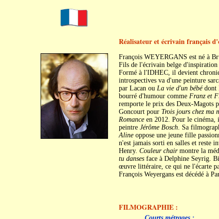
Réalisateur et écrivain français d'
François WEYERGANS est né à Brux
Fils de l'écrivain belge d'inspiratio
Formé à l'IDHEC, il devient chron
introspectives va d'une peinture sa
par Lacan ou
La vie d'un bébé
dont 
bourré d'humour comme
Franz et F
remporte le prix des Deux-Magots 
Goncourt pour
Trois jours chez ma 
Romance
en 2012. Pour le cinéma, 
peintre
Jérôme Bosch
. Sa filmograph
Aline
oppose une jeune fille passion
n'est jamais sorti en salles et reste i
Henry.
Couleur chair
montre la médi
tu danses
face à Delphine Seyrig. Bi
œuvre littéraire, ce qui ne l'écarte 
François Weyergans est décédé à Par
FILMOGRAPHIE :
C
C
Courts métrages :