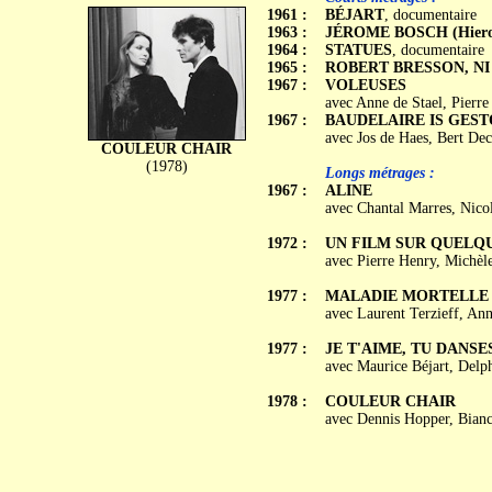
1961 :
BÉJART
, documentaire
1963 :
JÉROME BOSCH (Hiero
1964 :
STATUES
, documentaire
1965 :
ROBERT BRESSON, NI
1967 :
VOLEUSES
avec Anne de Stael, Pierre
1967 :
BAUDELAIRE IS GES
avec Jos de Haes, Bert Dec
COULEUR CHAIR
(1978)
Longs métrages :
1967 :
ALINE
avec Chantal Marres, Nico
1972 :
UN FILM SUR QUELQ
avec Pierre Henry, Michèl
1977 :
MALADIE MORTELLE
avec Laurent Terzieff, An
1977 :
JE T'AIME, TU DANSE
avec Maurice Béjart, Delph
1978 :
COULEUR CHAIR
avec Dennis Hopper, Bianc