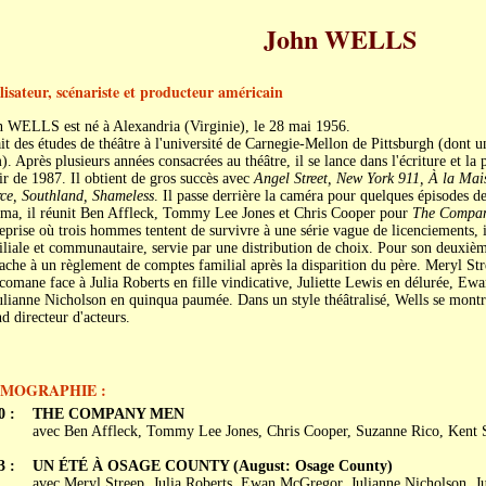
John WELLS
lisateur, scénariste et producteur américain
n WELLS est né à Alexandria (Virginie), le 28 mai 1956.
ait des études de théâtre à l'université de Carnegie-Mellon de Pittsburgh (dont u
. Après plusieurs années consacrées au théâtre, il se lance dans l'écriture et la 
ir de 1987. Il obtient de gros succès avec
Angel Street, New York 911, À la Mai
rce, Southland, Shameless
. Il passe derrière la caméra pour quelques épisodes d
éma, il réunit Ben Affleck, Tommy Lee Jones et Chris Cooper pour
The Compa
eprise où trois hommes tentent de survivre à une série vague de licenciements, i
liale et communautaire, servie par une distribution de choix. Pour son deuxiè
tache à un règlement de comptes familial après la disparition du père. Meryl Str
comane face à Julia Roberts en fille vindicative, Juliette Lewis en délurée, 
ulianne Nicholson en quinqua paumée. Dans un style théâtralisé, Wells se montr
d directeur d'acteurs.
LMOGRAPHIE :
0 :
THE COMPANY MEN
avec Ben Affleck, Tommy Lee Jones, Chris Cooper, Suzanne Rico, Kent 
3 :
UN ÉTÉ À OSAGE COUNTY (August: Osage County)
avec Meryl Streep, Julia Roberts, Ewan McGregor, Julianne Nicholson, Ju