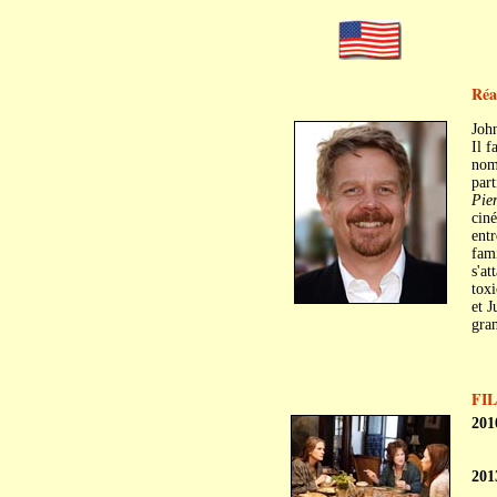
Réa
Joh
Il f
nom)
part
Pie
cin
entr
fami
s'at
toxi
et J
gran
FI
201
201