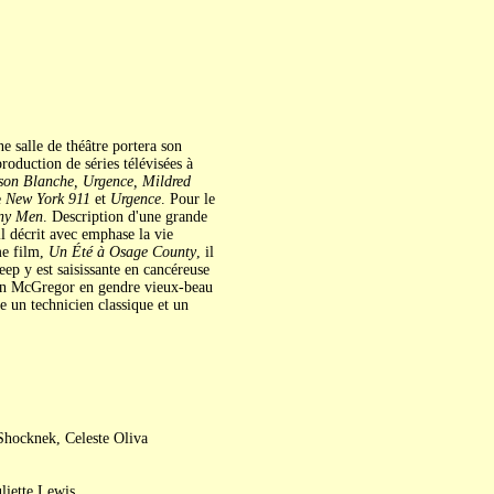
ne salle de théâtre portera son
production de séries télévisées à
son Blanche, Urgence, Mildred
e
New York 911
et
Urgence
. Pour le
ny Men
. Description d'une grande
l décrit avec emphase la vie
me film,
Un Été à Osage County
, il
eep y est saisissante en cancéreuse
Ewan McGregor en gendre vieux-beau
e un technicien classique et un
Shocknek, Celeste Oliva
liette Lewis