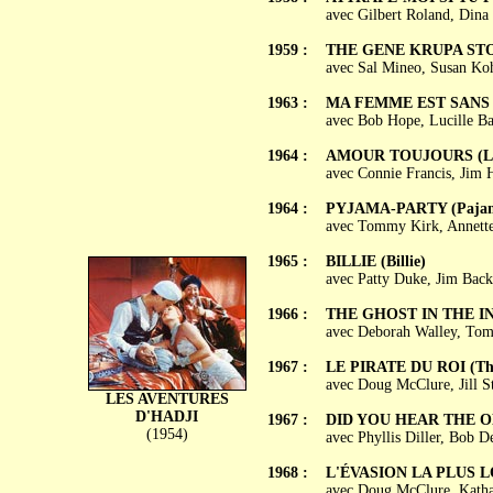
avec Gilbert Roland, Dina
1959 :
THE GENE KRUPA ST
avec Sal Mineo, Susan Koh
1963 :
MA FEMME EST SANS CR
avec Bob Hope, Lucille Ba
1964 :
AMOUR TOUJOURS (Loo
avec Connie Francis, Jim 
1964 :
PYJAMA-PARTY (Pajam
avec Tommy Kirk, Annette
1965 :
BILLIE (Billie)
avec Patty Duke, Jim Back
1966 :
THE GHOST IN THE IN
avec Deborah Walley, Tom
1967 :
LE PIRATE DU ROI (The 
avec Doug McClure, Jill S
LES AVENTURES
D'HADJI
1967 :
DID YOU HEAR THE O
(1954)
avec Phyllis Diller, Bob D
1968 :
L'ÉVASION LA PLUS LON
avec Doug McClure, Katha