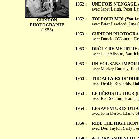
1952 :
UNE FOIS N'ENGAGE À R
avec Janet Leigh, Peter L
1952 :
TOI POUR MOI (You fo
CUPIDON
avec Peter Lawford, Jane 
PHOTOGRAPHE
(1953)
1953 :
CUPIDON PHOTOGRAPHE
avec Donald O'Connor, Deb
1953 :
DRÔLE DE MEURTRE (Re
avec June Allyson, Van Jo
1953 :
UN VOL SANS IMPORTANC
avec Mickey Rooney, Eddie
1953 :
THE AFFAIRS OF DOBI
avec Debbie Reynolds, Bob
1953 :
LE HÉROS DU JOUR (Ha
avec Red Skelton, Jean Ha
1954 :
LES AVENTURES D'HADJI
avec John Derek, Elaine 
1956 :
RIDE THE HIGH IRON
avec Don Taylor, Sally Fo
1958 :
ATTRAPE-MOI SI TU PEU