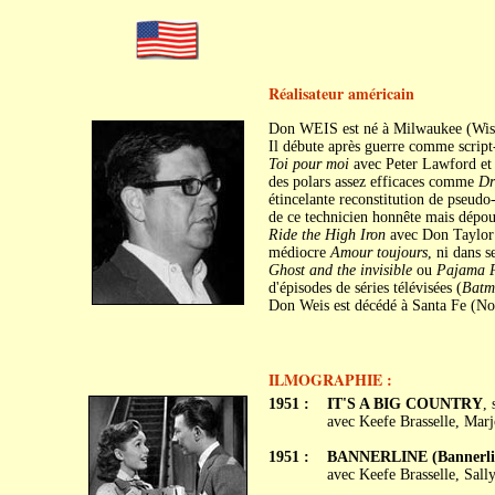
Réalisateur américain
Don WEIS est né à Milwaukee (Wisc
Il débute après guerre comme script
Toi pour moi
avec Peter Lawford et
des polars assez efficaces comme
Dr
étincelante reconstitution de pseudo
de ce technicien honnête mais dépour
Ride the High Iron
avec Don Taylo
médiocre
Amour toujours
, ni dans 
Ghost and the invisible
ou
Pajama P
d'épisodes de séries télévisées (
Batma
Don Weis est décédé à Santa Fe (No
ILMOGRAPHIE :
1951 :
IT'S A BIG COUNTRY
,
avec Keefe Brasselle, Mar
1951 :
BANNERLINE (Bannerli
avec Keefe Brasselle, Sall