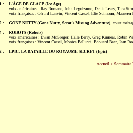
1 :
L'ÂGE DE GLACE (Ice Age)
voix américaines : Ray Romano, John Leguizamo, Denis Leary, Tara Str
voix françaises : Gérard Lanvin, Vincent Cassel, Elie Seimoun, Maureen
2 :
GONE NUTTY (Gone Nutty, Scrat's Missing Adventure)
, court métra
4 :
ROBOTS (Robots)
voix américaines : Ewan McGregor, Halle Berry, Greg Kinnear, Robin Wi
voix françaises : Vincent Cassel, Monica Bellucci, Edouard Baer, Jean Ro
2 :
EPIC, LA BATAILLE DU ROYAUME SECRET (Epic)
Accueil
>
Sommaire