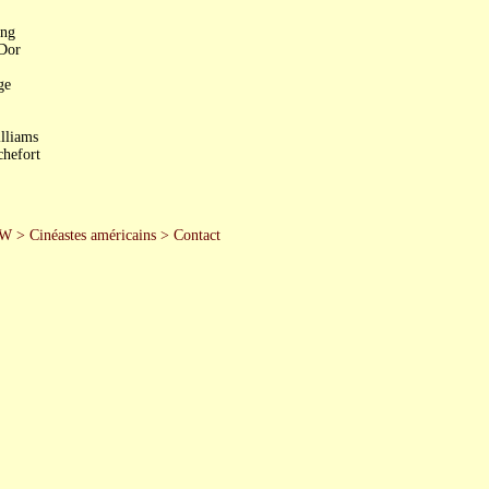
ong
 Dor
ge
lliams
chefort
 W
>
Cinéastes américains
>
Contact