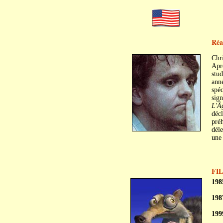
Réa
Chr
Aprè
stud
ann
spéc
sign
L'Â
décl
préh
déle
une 
FI
198
198
199