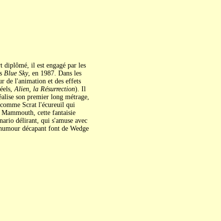
t diplômé, il est engagé par les
os
Blue Sky
, en 1987. Dans les
de l'animation et des effets
éels,
Alien, la Résurrection
). Il
réalise son premier long métrage,
 comme Scrat l'écureuil qui
e Mammouth, cette fantaisie
énario délirant, qui s'amuse avec
un humour décapant font de Wedge