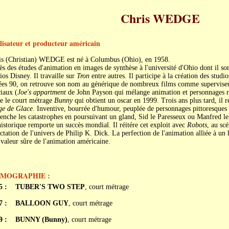
Chris WEDGE
lisateur et producteur américain
is (Christian) WEDGE est né à Columbus (Ohio), en 1958.
s des études d'animation en images de synthèse à l'université d'Ohio dont il sor
ios Disney. Il travaille sur
Tron
entre autres. Il participe à la création des studi
ées 90, on retrouve son nom au générique de nombreux films comme superviseur 
iaux (
Joe's appartment
de John Payson qui mélange animation et personnages r
e le court métrage
Bunny
qui obtient un oscar en 1999. Trois ans plus tard, il 
ge de Glace
. Inventive, bourrée d'humour, peuplée de personnages pittoresques
enche les catastrophes en poursuivant un gland, Sid le Paresseux ou Manfred l
istorique remporte un succès mondial. Il réitére cet exploit avec
Robots
, au sc
ctation de l'univers de Philip K. Dick. La perfection de l'animation alliée à 
valeur sûre de l'animation américaine.
LMOGRAPHIE :
5 :
TUBER'S TWO STEP
, court métrage
7 :
BALLOON GUY
, court métrage
9 :
BUNNY (Bunny)
, court métrage