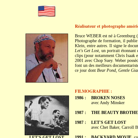
Réalisateur et photographe améri
Bruce WEBER est né à Greenburg (P
Photographe de formation, il publie
Klein, entre autres. Il signe le doc
Let's Get Lost
, un portrait étonnant 
clips (pour notamment Chris Isaak et
2001 avec Chop Suey. Weber possède
font un des meilleurs documentariste
ce jour dont
Bear Pond, Gentle Gian
FILMOGRAPHIE :
1986 :
BROKEN NOSES
avec Andy Minsker
1987 :
THE BEAUTY BROTHER
1987 :
LET'S GET LOST
avec Chet Baker, Carroll 
1991 :
BACKYARD MOVIE
, c
LET'S GET LOST