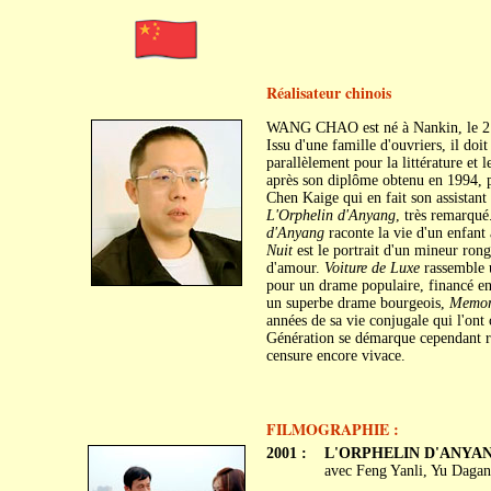
Réalisateur chinois
WANG CHAO est né à Nankin, le 21
Issu d'une famille d'ouvriers, il doi
parallèlement pour la littérature et 
après son diplôme obtenu en 1994, pu
Chen Kaige qui en fait son assistant
L'Orphelin d'Anyang
, très remarqué
d'Anyang
raconte la vie d'un enfant
Nuit
est le portrait d'un mineur rong
d'amour.
Voiture de Luxe
rassemble u
pour un drame populaire, financé en 
un superbe drame bourgeois,
Memor
années de sa vie conjugale qui l'ont
Génération se démarque cependant ra
censure encore vivace.
FILMOGRAPHIE :
2001 :
L'ORPHELIN D'ANYANG
avec Feng Yanli, Yu Dagan