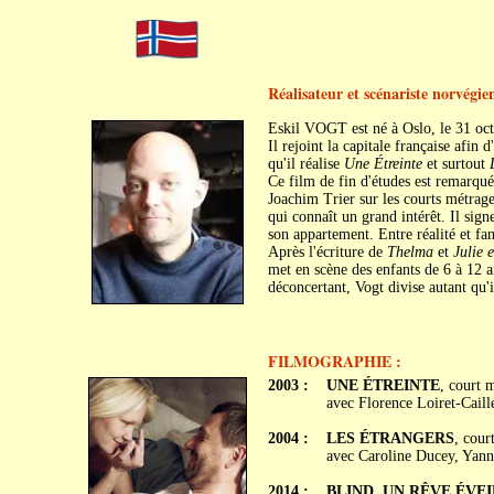
Réalisateur et scénariste norvégie
Eskil VOGT est né à Oslo, le 31 oc
Il rejoint la capitale française afin
qu'il réalise
Une Étreinte
et surtout
Ce film de fin d'études est remarqué
Joachim Trier sur les courts métrag
qui connaît un grand intérêt. Il sig
son appartement. Entre réalité et fan
Après l'écriture de
Thelma
et
Julie 
met en scène des enfants de 6 à 12 a
déconcertant, Vogt divise autant qu'i
FILMOGRAPHIE :
2003 :
UNE ÉTREINTE
, court 
avec Florence Loiret-Caill
2004 :
LES ÉTRANGERS
, cour
avec Caroline Ducey, Yann
2014 :
BLIND, UN RÊVE ÉVEIL