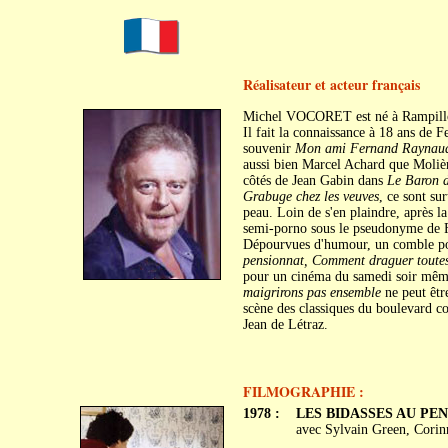
Réalisateur et acteur français
Michel VOCORET est né à Rampillon
Il fait la connaissance à 18 ans de 
souvenir
Mon ami Fernand Raynau
aussi bien Marcel Achard que Molière
côtés de Jean Gabin dans
Le Baron d
Grabuge chez les veuves
, ce sont su
peau. Loin de s'en plaindre, après l
semi-porno sous le pseudonyme de Fr
Dépourvues d'humour, un comble pour
pensionnat, Comment draguer toutes le
pour un cinéma du samedi soir mêm
maigrirons pas ensemble
ne peut être
scène des classiques du boulevard
Jean de Létraz.
FILMOGRAPHIE :
1978 :
LES BIDASSES AU PE
avec Sylvain Green, Corin