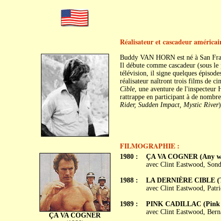
Réalisateur et cascadeur américai
Buddy VAN HORN est né à San Franc
Il débute comme cascadeur (sous le 
télévision, il signe quelques épisod
réalisateur naîtront trois films de c
Cible
, une aventure de l'inspecteur
rattrappe en participant à de nomb
Rider, Sudden Impact, Mystic River
)
FILMOGRAPHIE :
1980 :
ÇA VA COGNER (Any wh
avec Clint Eastwood, Son
1988 :
LA DERNIÈRE CIBLE (T
avec Clint Eastwood, Patr
1989 :
PINK CADILLAC (Pink C
avec Clint Eastwood, Bern
ÇA VA COGNER