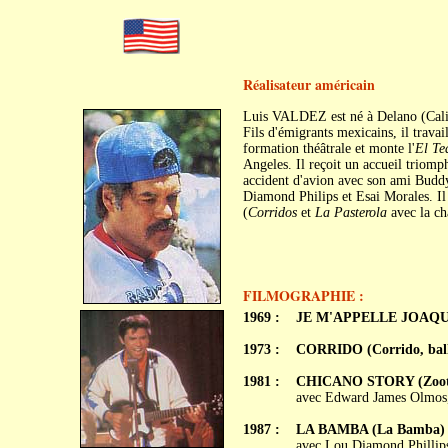
Réalisateur américain
Luis VALDEZ est né à Delano (Calif
Fils d'émigrants mexicains, il travai
formation théâtrale et monte l'
El Te
Angeles. Il reçoit un accueil triom
accident d'avion avec son ami Buddy
Diamond Philips et Esai Morales. Il
(
Corridos
et
La Pasterola
avec la ch
FILMOGRAPHIE :
1969 :
JE M'APPELLE JOAQUIN
1973 :
CORRIDO (Corrido, ball
1981 :
CHICANO STORY (Zoot 
avec Edward James Olmos,
1987 :
LA BAMBA (La Bamba)
avec Lou Diamond Phillips