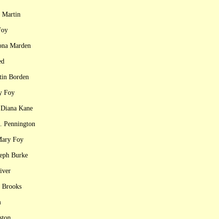
 Martin
Foy
Nona Marden
ed
tin Borden
y Foy
 Diana Kane
. Pennington
Mary Foy
seph Burke
iver
e Brooks
m
ston