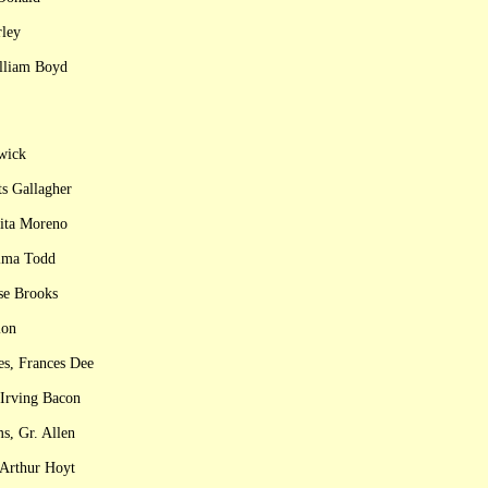
rley
illiam Boyd
dwick
ts Gallagher
sita Moreno
elma Todd
se Brooks
lon
es, Frances Dee
 Irving Bacon
s, Gr. Allen
 Arthur Hoyt