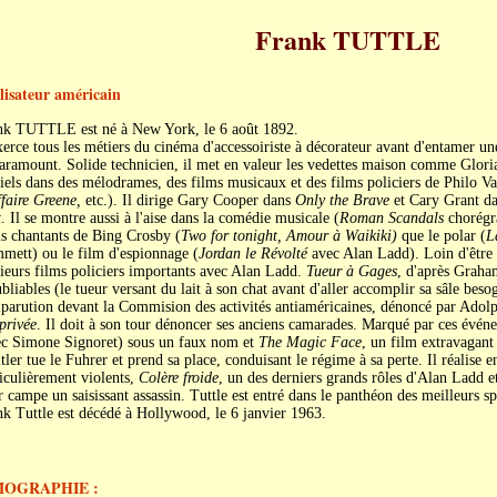
Frank TUTTLE
lisateur américain
nk TUTTLE est né à New York, le 6 août 1892.
xerce tous les métiers du cinéma d'accessoiriste à décorateur avant d'entamer une
Paramount. Solide technicien, il met en valeur les vedettes maison comme Glor
els dans des mélodrames, des films musicaux et des films policiers de Philo Va
faire Greene,
etc.). Il dirige Gary Cooper dans
Only the Brave
et Cary Grant da
t
. Il se montre aussi à l'aise dans la comédie musicale (
Roman Scandals
chorégra
s chantants de Bing Crosby (
Two for tonight, Amour à Waikiki)
que le polar (
L
mett) ou le film d'espionnage (
Jordan le Révolté
avec Alan Ladd). Loin d'être u
ieurs films policiers importants avec Alan Ladd.
Tueur à Gages
, d'après Graha
bliables (le tueur versant du lait à son chat avant d'aller accomplir sa sâle besog
parution devant la Commision des activités antiaméricaines, dénoncé par Adol
privée
. Il doit à son tour dénoncer ses anciens camarades. Marqué par ces événe
ec Simone Signoret) sous un faux nom et
The Magic Face
, un film extravagant 
tler tue le Fuhrer et prend sa place, conduisant le régime à sa perte. Il réalise 
iculièrement violents,
Colère froide
, un des derniers grands rôles d'Alan Ladd e
 campe un saisissant assassin. Tuttle est entré dans le panthéon des meilleurs spé
k Tuttle est décédé à Hollywood, le 6 janvier 1963.
MOGRAPHIE :