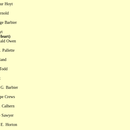
hur Hoyt
rnold
ge Barbier
yt
eart)
inald Owen
 Pallette
land
 Todd
t
 G. Barbier
ope Crews
. Calhern
e Sawyer
 E. Horton