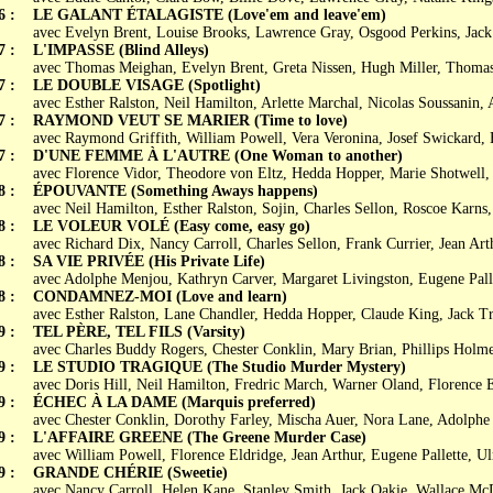
6 :
LE GALANT ÉTALAGISTE (Love'em and leave'em)
avec Evelyn Brent, Louise Brooks, Lawrence Gray, Osgood Perkins, Jac
7 :
L'IMPASSE (Blind Alleys)
avec Thomas Meighan, Evelyn Brent, Greta Nissen, Hugh Miller, Thoma
7 :
LE DOUBLE VISAGE (Spotlight)
avec Esther Ralston, Neil Hamilton, Arlette Marchal, Nicolas Soussanin
7 :
RAYMOND VEUT SE MARIER (Time to love)
avec Raymond Griffith, William Powell, Vera Veronina, Josef Swickard, 
7 :
D'UNE FEMME À L'AUTRE (One Woman to another)
avec Florence Vidor, Theodore von Eltz, Hedda Hopper, Marie Shotwell,
8 :
ÉPOUVANTE (Something Aways happens)
avec Neil Hamilton, Esther Ralston, Sojin, Charles Sellon, Roscoe Karns
8 :
LE VOLEUR VOLÉ (Easy come, easy go)
avec Richard Dix, Nancy Carroll, Charles Sellon, Frank Currier, Jean Art
8 :
SA VIE PRIVÉE (His Private Life)
avec Adolphe Menjou, Kathryn Carver, Margaret Livingston, Eugene Pall
8 :
CONDAMNEZ-MOI (Love and learn)
avec Esther Ralston, Lane Chandler, Hedda Hopper, Claude King, Jack Tr
9 :
TEL PÈRE, TEL FILS (Varsity)
avec Charles Buddy Rogers, Chester Conklin, Mary Brian, Phillips Holmes
9 :
LE STUDIO TRAGIQUE (The Studio Murder Mystery)
avec Doris Hill, Neil Hamilton, Fredric March, Warner Oland, Florence 
9 :
ÉCHEC À LA DAME (Marquis preferred)
avec Chester Conklin, Dorothy Farley, Mischa Auer, Nora Lane, Adolph
9 :
L'AFFAIRE GREENE (The Greene Murder Case)
avec William Powell, Florence Eldridge, Jean Arthur, Eugene Pallette, U
9 :
GRANDE CHÉRIE (Sweetie)
avec Nancy Carroll, Helen Kane, Stanley Smith, Jack Oakie, Wallace M