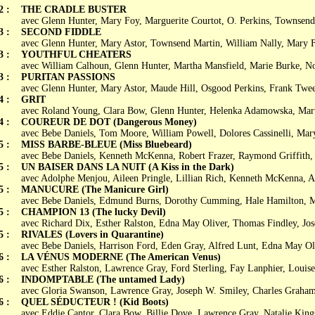
2 :
THE CRADLE BUSTER
avec Glenn Hunter, Mary Foy, Marguerite Courtot, O. Perkins, Townsend
3 :
SECOND FIDDLE
avec Glenn Hunter, Mary Astor, Townsend Martin, William Nally, Mary 
3 :
YOUTHFUL CHEATERS
avec William Calhoun, Glenn Hunter, Martha Mansfield, Marie Burke, 
3 :
PURITAN PASSIONS
avec Glenn Hunter, Mary Astor, Maude Hill, Osgood Perkins, Frank Twe
4 :
GRIT
avec Roland Young, Clara Bow, Glenn Hunter, Helenka Adamowska, Mar
4 :
COUREUR DE DOT (Dangerous Money)
avec Bebe Daniels, Tom Moore, William Powell, Dolores Cassinelli, Mar
5 :
MISS BARBE-BLEUE (Miss Bluebeard)
avec Bebe Daniels, Kenneth McKenna, Robert Frazer, Raymond Griffith,
5 :
UN BAISER DANS LA NUIT (A Kiss in the Dark)
avec Adolphe Menjou, Aileen Pringle, Lillian Rich, Kenneth McKenna, A
5 :
MANUCURE (The Manicure Girl)
avec Bebe Daniels, Edmund Burns, Dorothy Cumming, Hale Hamilton, 
5 :
CHAMPION 13 (The lucky Devil)
avec Richard Dix, Esther Ralston, Edna May Oliver, Thomas Findley, Jo
5 :
RIVALES (Lovers in Quarantine)
avec Bebe Daniels, Harrison Ford, Eden Gray, Alfred Lunt, Edna May Ol
6 :
LA VÉNUS MODERNE (The American Venus)
avec Esther Ralston, Lawrence Gray, Ford Sterling, Fay Lanphier, Louis
6 :
INDOMPTABLE (The untamed Lady)
avec Gloria Swanson, Lawrence Gray, Joseph W. Smiley, Charles Graha
6 :
QUEL SÉDUCTEUR ! (Kid Boots)
avec Eddie Cantor, Clara Bow, Billie Dove, Lawrence Gray, Natalie King