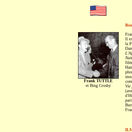
Réa
Fra
Il e
la 
Dani
L'Af
Nui
film
Ham
plus
inou
Frank TUTTLE
com
et Bing Crosby
Vie 
(av
d'Hi
part
Burr
Fran
IL