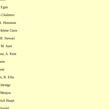
k Egan
s Chalmers
, A. Housman
Helene Giere
 R. Stewart
, M. Auer
hur, A. Kent
ette
ent
, R. Ellis
Eldridge
e Menjou
lrich Haupt
cDonald