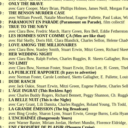
0 :
ONLY THE BRAVE
avec Gary Cooper, Mary Brian, Phillips Holmes, James Neill, Morgan Fa
0 :
THE BENSON MURDER CASE
avec William Powell, Natalie Moorhead, Eugene Pallette, Paul Lukas, W
0 :
PARAMOUNT EN PARADE (Paramount on Parade)
, film collectif
0 :
TRUE TO THE NAVY
avec Clara Bow, Fredric March, Harry Green, Rex Bell, Eddie Fetherston
0 :
LES HOMMES SONT COMME ÇA (Men are like that)
avec Hal Skelly, Doris Hill, Clara Blandick, Charles Sellon, Helene Cha
0 :
LOVE AMONG THE MILLIONAIRES
avec Clara Bow, Stanley Smith, Stuart Erwin, Mitzi Green, Richard Skee
0 :
HER WEDDING NIGHT
avec Clara Bow, Ralph Forbes, Charles Ruggles, R. Skeets Gallagher, Ro
1 :
NO LIMIT
avec Clara Bow, Norman Foster, Stuart Erwin, Dixie Lee, H. Green, Th
1 :
LA PUBLICITÉ RAPPORTE (It pays to advertise)
avec Norman Foster, Carole Lombard, Sketts Gallagher, E. Pallette, Loui
1 :
DUDE RANCH
avec Jack Oakie, Stuart Erwin, Mitzi Green, Eugene Pallette, Charles Sel
2 :
L'ÂGE INGRAT (This Reckless Age)
avec Charles Buddy Rogers, Richard Bennett, Peggy Shannon, Ch. Ruggl
2 :
LA BELLE NUIT (This is the Night)
avec Cary Grant, Lili Damita, Charles Ruggles, Roland Young, Th Todd,
2 :
LA GRANDE ÉMISSION (The big Broadcast)
avec Bing Crosby, Sharon Lynn, Stuart Erwin, George Burns, Leila Hyam
3 :
L'ENCHAÎNÉE (Dangerously Yours)
avec Warner Baxter, Miriam Jordan, Herbert Mundin, Florence Eldridge,
3 :
UNE CROISIÈRE DE PLAISIR (Pleasure Cruise)