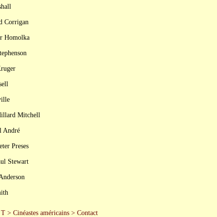
hall
d Corrigan
ar Homolka
Stephenson
Kruger
ell
ille
llard Mitchell
l André
eter Preses
ul Stewart
 Anderson
ith
 T
>
Cinéastes américains
>
Contact