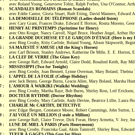
avec Roland Young, Genevieve Tobin, Ralph Forbes, Una O'Connor, Art
3 :
SCANDALES ROMAINS (Roman Scandals)
avec Eddie Cantor, Gloria Stuart, Ruth Etting, David Manners, Edward A
4 :
LA DEMOISELLE DU TÉLÉPHONE (Ladies should listen)
avec Cary Grant, Frances Drake, Edward E Horton, Rosita Moreno, Geor
4 :
HENRY AU PRINTEMPS (Sprintime for Henry)
avec Otto Kruger, Nancy Carroll, Nigel Bruce, Heather Angel, Arthur Ho
4 :
LA GRANDE DUCHESSE ET LE GARÇON D'ÉTAGE (Here is my H
avec Bing Crosby, Kitty Carlisle, Roland Young, Alison Skipworth, Reg
5 :
SA MAJESTÉ S'AMUSE (All the King's Horses)
avec Carl Brisson, Stanley Andrews, Katherine De Mille, E. E. Horton, E.
5 :
LA CLEF DE VERRE (The Glass Key)
avec George Raft, Edward Arnold, Claire Dodd, Rosalind Keith, Ray Mil
5 :
MISSISSIPPI (Two for Tonight)
avec Bing Crosby, Joan Bennett, Lynne Overman, Mary Boland, Thelma
6 :
L'APPEL DE LA FOLIE (College Holiday)
avec Jack Benny, George Burns, Gracie Allen, Mary Boland, Marsha Hun
7 :
L'AMOUR À WAIKIKI (Waikiki Wedding)
avec Bing Crosby, Martha Raye, Bob Burns, Shirley Ross, Leif Erickson,
8 :
DOCTEUR RYTHME (Doctor Rhythm)
avec Bing Crosby, Mary Carlisle, Andy Devine, Beatrice Lillie, Laura H
9 :
CHARLIE Mc CARTHY, DETECTIVE
avec Edgar Bergen, Constance Moore, Robert Cummings, John Sutton, L
9 :
J'AI VOLÉ UN MILLION (I stole a Million)
avec George Raft, Claire Trevor, Dick Foran, Henry Armetta, V. Jory, Jo
9 :
LUNE DE MIEL À PARIS (Paris Honeymoon)
avec Bing Crosby, Franciska Gaal, Akim Tamiroff, Shirley Ross, Edward
2 :
TUEUR À GAGES (This Gun for Hire)