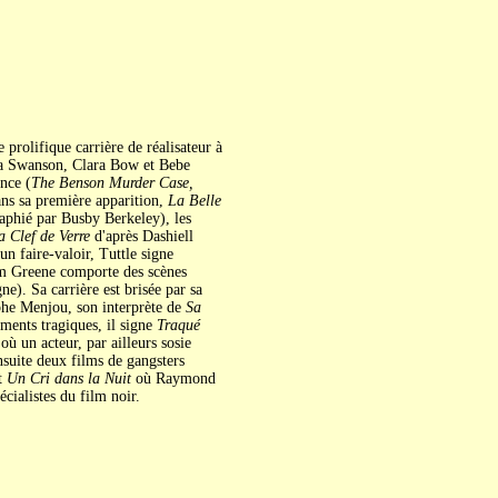
 prolifique carrière de réalisateur à
ia Swanson, Clara Bow et Bebe
nce (
The Benson Murder Case,
ns sa première apparition,
La Belle
phié par Busby Berkeley), les
a Clef de Verre
d'après Dashiell
n faire-valoir, Tuttle signe
m Greene comporte des scènes
ne). Sa carrière est brisée par sa
phe Menjou, son interprète de
Sa
ments tragiques, il signe
Traqué
où un acteur, par ailleurs sosie
ensuite deux films de gangsters
t
Un Cri dans la Nuit
où Raymond
cialistes du film noir.