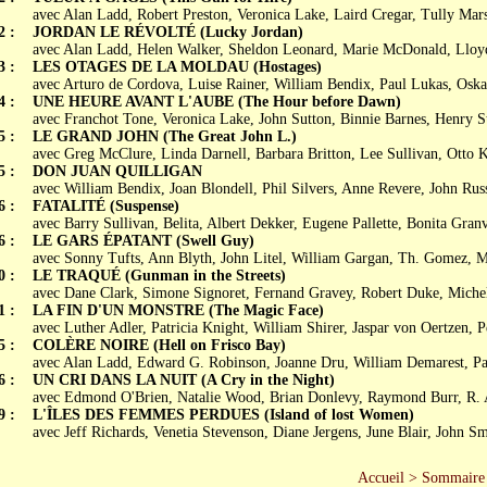
avec Alan Ladd, Robert Preston, Veronica Lake, Laird Cregar, Tully Mars
2 :
JORDAN LE RÉVOLTÉ (Lucky Jordan)
avec Alan Ladd, Helen Walker, Sheldon Leonard, Marie McDonald, Lloy
3 :
LES OTAGES DE LA MOLDAU (Hostages)
avec Arturo de Cordova, Luise Rainer, William Bendix, Paul Lukas, Osk
4 :
UNE HEURE AVANT L'AUBE (The Hour before Dawn)
avec Franchot Tone, Veronica Lake, John Sutton, Binnie Barnes, Henry 
5 :
LE GRAND JOHN (The Great John L.)
avec Greg McClure, Linda Darnell, Barbara Britton, Lee Sullivan, Otto 
5 :
DON JUAN QUILLIGAN
avec William Bendix, Joan Blondell, Phil Silvers, Anne Revere, John Russ
6 :
FATALITÉ (Suspense)
avec Barry Sullivan, Belita, Albert Dekker, Eugene Pallette, Bonita Granv
6 :
LE GARS ÉPATANT (Swell Guy)
avec Sonny Tufts, Ann Blyth, John Litel, William Gargan, Th. Gomez, Mi
0 :
LE TRAQUÉ (Gunman in the Streets)
avec Dane Clark, Simone Signoret, Fernand Gravey, Robert Duke, Miche
1 :
LA FIN D'UN MONSTRE (The Magic Face)
avec Luther Adler, Patricia Knight, William Shirer, Jaspar von Oertzen, P
5 :
COLÈRE NOIRE (Hell on Frisco Bay)
avec Alan Ladd, Edward G. Robinson, Joanne Dru, William Demarest, Pa
6 :
UN CRI DANS LA NUIT (A Cry in the Night)
avec Edmond O'Brien, Natalie Wood, Brian Donlevy, Raymond Burr, R.
9 :
L'ÎLES DES FEMMES PERDUES (Island of lost Women)
avec Jeff Richards, Venetia Stevenson, Diane Jergens, June Blair, John Sm
Accueil
>
Sommaire