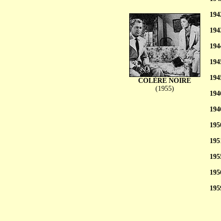
194
194
194
194
194
COLÈRE NOIRE
(1955)
194
194
195
195
195
195
195