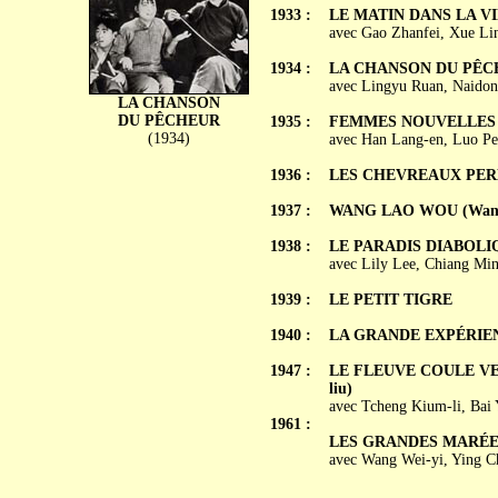
1933 :
LE MATIN DANS LA V
avec Gao Zhanfei, Xue Lin
1934 :
LA CHANSON DU PÊCHE
avec Lingyu Ruan, Naidon
LA CHANSON
DU PÊCHEUR
1935 :
FEMMES NOUVELLES (
(1934)
avec Han Lang-en, Luo P
1936 :
LES CHEVREAUX PERDUS
1937 :
WANG LAO WOU (Wang
1938 :
LE PARADIS DIABOLIQU
avec Lily Lee, Chiang Mi
1939 :
LE PETIT TIGRE
1940 :
LA GRANDE EXPÉRIE
1947 :
LE FLEUVE COULE VE
liu)
avec Tcheng Kium-li, Bai
1961 :
LES GRANDES MARÉES (
avec Wang Wei-yi, Ying C