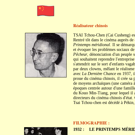
Réalisateur chinois
TSAI Tchou-Chen (Cai Cusheng) est 
Rentré tôt dans le cinéma auprès de
Printemps méridional
. Il se démarq
et évoquer les problèmes sociaux de
Pêcheur
, dénonciation d'un peuple s
qui souhaitent reprendre l'entrepris
s'attendrit sur le sort d'enfants va
par deux clowns, mêlant le réalisme
avec
La Dernière Chance
en 1937, i
proue du cinéma chinois, il crée sa
de moyens archaïques (une caméra à o
époques centrée autour d'une famill
du Kouo Min-Tiang, pour lequel il a
directeurs du cinéma chinois d'état.
Tsai Tchou-chen est décédé à Pékin, 
FILMOGRAPHIE :
1932 :
LE PRINTEMPS MÉRIDIO