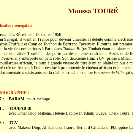
Moussa TOURÉ
lisateur sénégalais
ssa TOURÉ est né à Dakar, en 1958.
u Sénégal, il vient en France pour devenir cinéaste. Il débute comme électricien
nçois Truffaut et
Coup de Torchon
de Bertrand Tavernier. Il tourne son premie
it la vie de compatriotes à Paris dans
Toubab Bi
(un Toubab étant un blanc en s
umaniste fait de Touré l'un des porte-paroles du cinéma africain. Assistant de
n Fleuve
, il y interprète un petit rôle. Son deuxième film,
TGV
, primé à Milan,
ouillardise africain, le train à grande vitesse du titre étant en réalité un bus 
é crée un festival à Dakar destiné à promouvoir le cinéma africain et la musiqu
documentaires saisissants sur la réalité africaine comme
Poussière de Ville
qui s
LMOGRAPHIE :
7 :
BARAM
, court métrage
1 :
TOUBAB BI
avec Omar Diop Makena, Hélène Lapiower, Khalij Gueye, Cheik Touré, 
8 :
TGV
avec Makena Diop, Al Hamdou Traore, Bernard Giraudeau, Philippine L