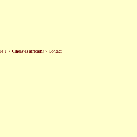
re T
>
Cinéastes africains
>
Contact