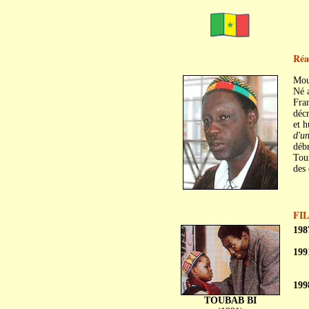
Réa
Mou
Né a
Fra
décr
et h
d'u
débr
Tour
des 
FI
198
199
199
TOUBAB BI