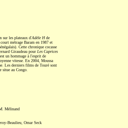
 sur les plateaux d'
Adèle H
de
r court métrage Baram en 1987 et
énégalais). Cette chronique cocasse
 Bernard Giraudeau pour
Les Caprices
 est un hommage à l'esprit de
à moyenne vitesse. En 2004, Moussa
e. Les derniers films de Touré sont
e situe au Congo.
M. Mélinand
eroy-Beaulieu, Omar Seck