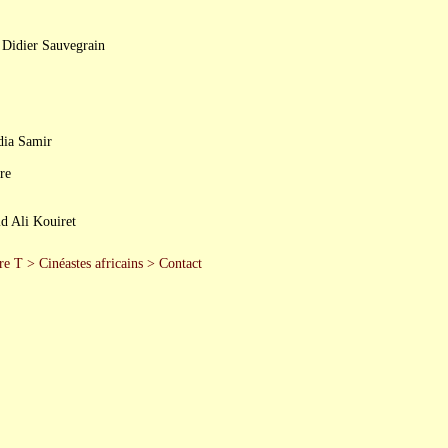
 Didier Sauvegrain
dia Samir
re
d Ali Kouiret
re T
>
Cinéastes africains
>
Contact