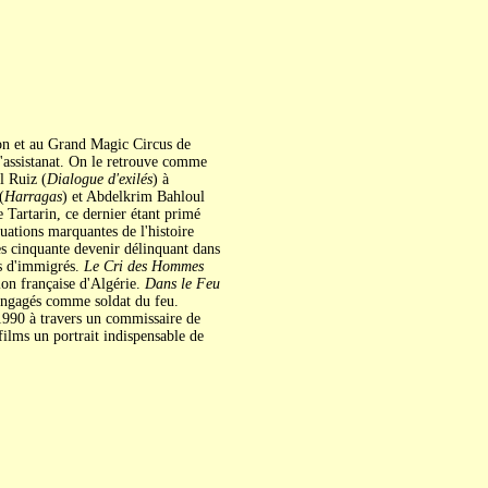
non et au Grand Magic Circus de
l'assistanat. On le retrouve comme
l Ruiz (
Dialogue d'exilés
) à
(
Harragas
) et Abdelkrim Bahloul
 Tartarin, ce dernier étant primé
tuations marquantes de l'histoire
s cinquante devenir délinquant dans
es d'immigrés.
Le Cri des Hommes
ion française d'Algérie.
Dans le Feu
 engagés comme soldat du feu.
 1990 à travers un commissaire de
 films un portrait indispensable de