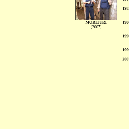
198
MORITURI
198
(2007)
199
199
200