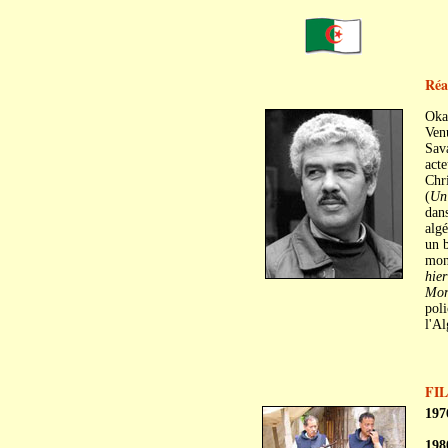
Réa
Oka
Venu
Sava
acte
Chri
(
Un
dans
alg
un 
mont
hier
Mor
poli
l'Al
FI
197
198