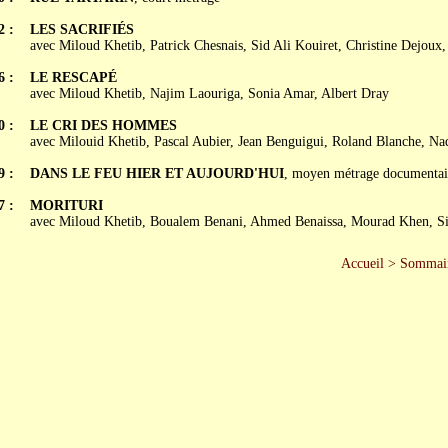
2 :
LES SACRIFIÉS
avec Miloud Khetib, Patrick Chesnais, Sid Ali Kouiret, Christine Dejoux,
6 :
LE RESCAPÉ
avec Miloud Khetib, Najim Laouriga, Sonia Amar, Albert Dray
0 :
LE CRI DES HOMMES
avec Milouid Khetib, Pascal Aubier, Jean Benguigui, Roland Blanche, Na
9 :
DANS LE FEU HIER ET AUJOURD'HUI
, moyen métrage documentai
7 :
MORITURI
avec Miloud Khetib, Boualem Benani, Ahmed Benaissa, Mourad Khen, Si
Accueil
>
Sommai