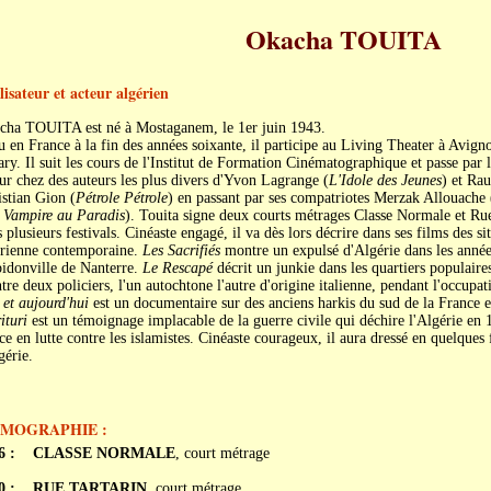
Okacha TOUITA
lisateur et acteur algérien
cha TOUITA est né à Mostaganem, le 1er juin 1943.
 en France à la fin des années soixante, il participe au Living Theater à Avig
ry. Il suit les cours de l'Institut de Formation Cinématographique et passe par 
ur chez des auteurs les plus divers d'Yvon Lagrange (
L'Idole des Jeunes
) et Rau
stian Gion (
Pétrole Pétrole
) en passant par ses compatriotes Merzak Allouache 
 Vampire au Paradis
). Touita signe deux courts métrages Classe Normale et Rue
 plusieurs festivals. Cinéaste engagé, il va dès lors décrire dans ses films des si
érienne contemporaine.
Les Sacrifiés
montre un expulsé d'Algérie dans les année
bidonville de Nanterre.
Le Rescapé
décrit un junkie dans les quartiers populair
re deux policiers, l'un autochtone l'autre d'origine italienne, pendant l'occupat
 et aujourd'hui
est un documentaire sur des anciens harkis du sud de la France
ituri
est un témoignage implacable de la guerre civile qui déchire l'Algérie en
ce en lutte contre les islamistes. Cinéaste courageux, il aura dressé en quelques
gérie.
LMOGRAPHIE :
6 :
CLASSE NORMALE
, court métrage
0 :
RUE TARTARIN
, court métrage