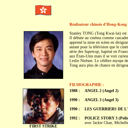
Réalisateur chinois d'Hong-Kong
Stanley TONG (Tong Kwai-lai) est
Il débute au cinéma comme cascadeur,
apprend la mise en scèen en dirigean
autant pour la télévision que le cin
série des
Supercop,
baptisé en Franc
aux États-Unis mais il se voit curie
Leslie Nielsen. Le célèbre myope de 
Tong aura plus de chance en dirigean
FILMOGRAPHIE :
1988 :
ANGEL 2 (Angel 2)
1990 :
ANGEL 3 (Angel 3)
1990 :
LES GUERRIERS DE L'Â
1992 :
POLICE STORY 3 (Police
avec Jackie Chan, Michel
FIRST STRIKE