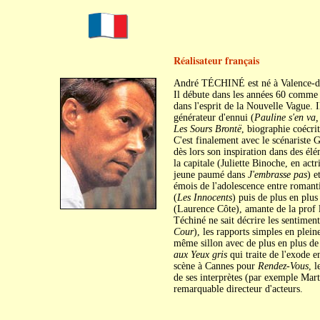
Réalisateur français
André TÉCHINÉ est né à Valence-d'
Il débute dans les années 60 comme 
dans l'esprit de la Nouvelle Vague. 
générateur d'ennui (
Pauline s'en va
Les Sours Brontë
, biographie coécri
C'est finalement avec le scénariste 
dès lors son inspiration dans des él
la capitale (Juliette Binoche, en actr
jeune paumé dans
J'embrasse pas
) e
émois de l'adolescence entre romanti
(
Les Innocents
) puis de plus en plu
(Laurence Côte), amante de la prof 
Téchiné ne sait décrire les sentiment
Cour
), les rapports simples en plein
même sillon avec de plus en plus de
aux Yeux gris
qui traite de l'exode
scène à Cannes pour
Rendez-Vous
, 
de ses interprètes (par exemple Mart
remarquable directeur d'acteurs.