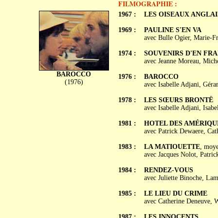
FILMOGRAPHIE :
1967 :
LES OISEAUX ANGLAI
1969 :
PAULINE S'EN VA
avec Bulle Ogier, Marie-Fr
1974 :
SOUVENIRS D'EN FR
avec Jeanne Moreau, Miche
BAROCCO
1976 :
BAROCCO
(1976)
avec Isabelle Adjani, Géra
1978 :
LES SŒURS BRONTË
avec Isabelle Adjani, Isab
1981 :
HOTEL DES AMÉRIQU
avec Patrick Dewaere, Cat
1983 :
LA MATIOUETTE
, moy
avec Jacques Nolot, Patric
1984 :
RENDEZ-VOUS
avec Juliette Binoche, Lam
1985 :
LE LIEU DU CRIME
avec Catherine Deneuve, W
1987 :
LES INNOCENTS