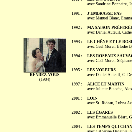
avec Sandrine Bonnaire, J
1991 :
J'EMBRASSE PAS
avec Manuel Blanc, Emmanu
1992 :
MA SAISON PRÉFERÉ
avec Daniel Auteuil, Cath
1993 :
LE CHÊNE ET LE ROS
avec Gaël Morel, Élodie B
1994 :
LES ROSEAUX SAUVA
avec Gaël Morel, Stéphane
1995 :
LES VOLEURS
RENDEZ-VOUS
avec Daniel Auteuil, C. D
(1984)
1997 :
ALICE ET MARTIN
avec Juliette Binoche, Ale
2001 :
LOIN
avec St. Rideau, Lubna A
2002 :
LES ÉGARÉS
avec Emmanuelle Béart, Ga
2004 :
LES TEMPS QUI CHA
avec Catherine Deneuve, G