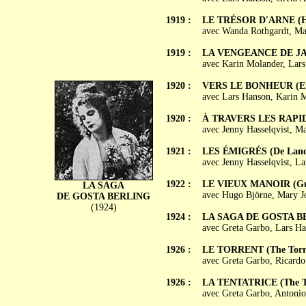
1919 :
LE TRÉSOR D'ARNE (He
avec Wanda Rothgardt, Mar
1919 :
LA VENGEANCE DE JAK
avec Karin Molander, Lars
1920 :
VERS LE BONHEUR (Er
avec Lars Hanson, Karin M
1920 :
À TRAVERS LES RAPID
avec Jenny Hasselqvist, M
1921 :
LES ÉMIGRÉS (De Lands
avec Jenny Hasselqvist, L
1922 :
LE VIEUX MANOIR (Gun
LA SAGA
avec Hugo Björne, Mary Jo
DE GOSTA BERLING
(1924)
1924 :
LA SAGA DE GOSTA BER
avec Greta Garbo, Lars Ha
1926 :
LE TORRENT (The Torr
avec Greta Garbo, Ricardo
1926 :
LA TENTATRICE (The T
avec Greta Garbo, Antoni