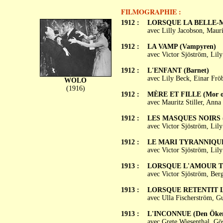
FILMOGRAPHIE :
1912 :
LORSQUE LA BELLE-MÈ
avec Lilly Jacobson, Mauri
1912 :
LA VAMP (Vampyren)
avec Victor Sjöström, Lily
1912 :
L'ENFANT (Barnet)
avec Lily Beck, Einar Frö
WOLO
(1916)
1912 :
MÈRE ET FILLE (Mor oc
avec Mauritz Stiller, Anna 
1912 :
LES MASQUES NOIRS (D
avec Victor Sjöström, Lil
1912 :
LE MARI TYRANNIQUE (
avec Victor Sjöström, Lil
1913 :
LORSQUE L'AMOUR TUE
avec Victor Sjöström, Ber
1913 :
LORSQUE RETENTIT LE 
avec Ulla Fischerström, G
1913 :
L'INCONNUE (Den Öke
avec Grete Wiesenthal, G