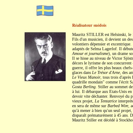
Réalisateur suédois
Mauritz STILLER est Helsinski, le 1
Fils d'un musicien, il devient un de
volontiers dépensier et excentrique
adaptés de Selma Lagerlof. Il début
Amour et journalisme
), un drame s
Il se hisse au niveau de Victor Sjös
décors le lyrisme de son concurrent 
guerre, il offre les plus beaux chef
glaces dans
Le Trésor d'Arne
, des a
Le Vieux Manoir
, tous trois d'après
quadrille mondain" comme l'écrit Sa
Gosta Berling
. Stiller au sommet de
à lui. Il débarque aux Etats-Unis en
devoir vite déchanter. Renvoyé du 
vieux projet,
La Tentatrice
interprét
en sera de même sur
Barbed Wire
, 
qu'à mener à bien qu'un seul projet
disparaît prématurément à 45 ans. 
Mauritz Stiller est décédé à Stockh