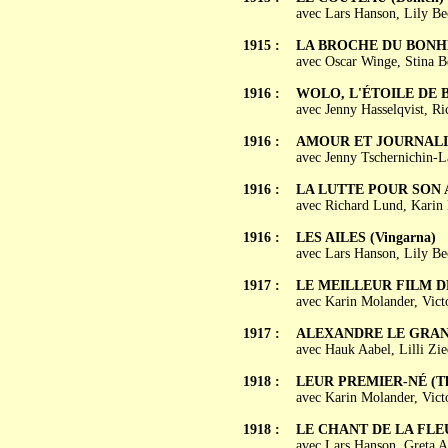
avec Lars Hanson, Lily Be
1915 :
LA BROCHE DU BONHEU
avec Oscar Winge, Stina B
1916 :
WOLO, L'ÉTOILE DE BA
avec Jenny Hasselqvist, R
1916 :
AMOUR ET JOURNALISME
avec Jenny Tschernichin-L
1916 :
LA LUTTE POUR SON A
avec Richard Lund, Karin 
1916 :
LES AILES (Vingarna)
avec Lars Hanson, Lily Bec
1917 :
LE MEILLEUR FILM DE 
avec Karin Molander, Vict
1917 :
ALEXANDRE LE GRAND (
avec Hauk Aabel, Lilli Zi
1918 :
LEUR PREMIER-NÉ (Tho
avec Karin Molander, Victo
1918 :
LE CHANT DE LA FLEU
avec Lars Hanson, Greta A