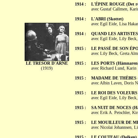
1914 :
L'ÉPINE ROUGE (Det rö
avec Gustaf Callmen, Kari
1914 :
L'ABRI (Skottet)
avec Egil Eide, Lisa Haka
1914 :
QUAND LES ARTISTES 
avec Egil Eide, Lily Beck
1915 :
LE PASSÉ DE SON ÉPOUS
avec Lily Beck, Greta Alm
LE TRESOR D'ARNE
1915 :
LES PORTS (Hämnaren
(1919)
avec Richard Lund, Karin 
1915 :
MADAME DE THÈBES (M
avec Albin Laven, Doris N
1915 :
LE ROI DES VOLEURS (
avec Egil Eide, Lily Beck
1915 :
SA NUIT DE NOCES (Han
avec Erik A. Petschler, K
1915 :
LE MOUILLEUR DE MIN
avec Nicolai Johannsen, L
1915 :
LE COUTEAU (Dolken)