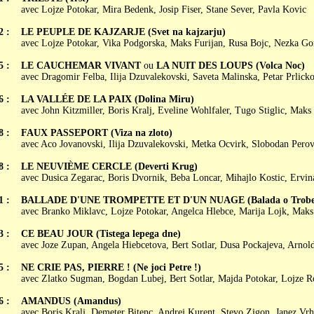
avec Lojze Potokar, Mira Bedenk, Josip Fiser, Stane Sever, Pavla Kovic
2 :
LE PEUPLE DE KAJZARJE (Svet na kajzarju)
avec Lojze Potokar, Vika Podgorska, Maks Furijan, Rusa Bojc, Nezka Go
5 :
LE CAUCHEMAR VIVANT
ou
LA NUIT DES LOUPS (Volca Noc)
avec Dragomir Felba, Ilija Dzuvalekovski, Saveta Malinska, Petar Prlick
6 :
LA VALLÉE DE LA PAIX (Dolina Miru)
avec John Kitzmiller, Boris Kralj, Eveline Wohlfaler, Tugo Stiglic, Maks
8 :
FAUX PASSEPORT (Viza na zloto)
avec Aco Jovanovski, Ilija Dzuvalekovski, Metka Ocvirk, Slobodan Perov
8 :
LE NEUVIÈME CERCLE (Deverti Krug)
avec Dusica Zegarac, Boris Dvornik, Beba Loncar, Mihajlo Kostic, Ervi
1 :
BALLADE D'UNE TROMPETTE ET D'UN NUAGE (Balada o Trobent
avec Branko Miklavc, Lojze Potokar, Angelca Hlebce, Marija Lojk, Maks
3 :
CE BEAU JOUR (Tistega lepega dne)
avec Joze Zupan, Angela Hiebcetova, Bert Sotlar, Dusa Pockajeva, Arnol
5 :
NE CRIE PAS, PIERRE ! (Ne joci Petre !)
avec Zlatko Sugman, Bogdan Lubej, Bert Sotlar, Majda Potokar, Lojze 
6 :
AMANDUS (Amandus)
avec Boris Kralj, Demeter Bitenc, Andrej Kurent, Stevo Zigon, Janez Vr