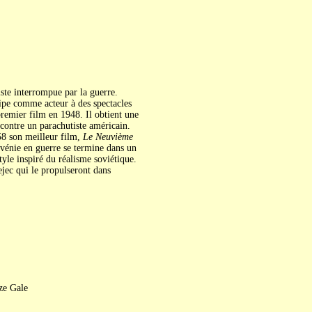
liste interrompue par la guerre.
cipe comme acteur à des spectacles
premier film en 1948. Il obtient une
contre un parachutiste américain.
958 son meilleur film,
Le Neuvième
ovénie en guerre se termine dans un
tyle inspiré du réalisme soviétique.
jec qui le propulseront dans
ze Gale