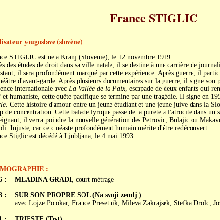
France STIGLIC
lisateur yougoslave (slovène)
nce STIGLIC est né à Kranj (Slovénie), le 12 novembre 1919.
s des études de droit dans sa ville natale, il se destine à une carrière de journa
stant, il sera profondément marqué par cette expérience. Après guerre, il parti
héâtre d'avant-garde. Après plusieurs documentaires sur la guerre, il signe son 
ence internationale avec
La Vallée de la Paix
, escapade de deux enfants qui ren
 et humaniste, cette quête pacifique se termine par une tragédie. Il signe en 1
le
. Cette histoire d'amour entre un jeune étudiant et une jeune juive dans la Sl
 de concentration. Cette balade lyrique passe de la pureté à l'atrocité dans un s
ignant, il verra poindre la nouvelle génération des Petrovic, Bulajic ou Makave
bli. Injuste, car ce cinéaste profondément humain mérite d'être redécouvert.
ce Stiglic est décédé à Ljubljana, le 4 mai 1993.
LMOGRAPHIE :
6 :
MLADINA GRADI
, court métrage
8 :
SUR SON PROPRE SOL (Na svoji zemlji)
avec Lojze Potokar, France Presetnik, Mileva Zakrajsek, Stefka Drolc, Jo
1 :
TRIESTE (Trst)