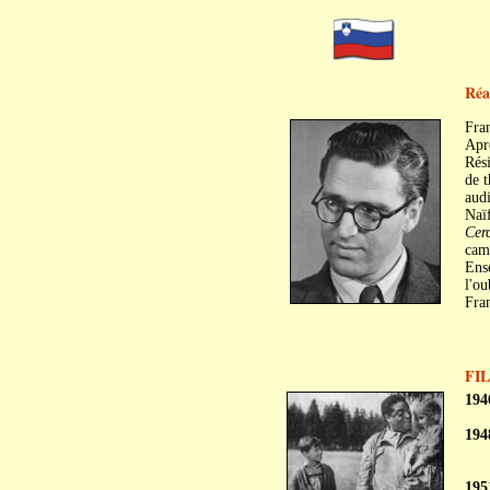
Réa
Fra
Aprè
Rési
de t
audi
Naïf
Cerc
camp
Ense
l'ou
Fran
FI
194
194
195