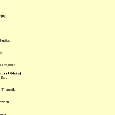
rjup
o
 Furijan
ic
na Dragman
i i Oblaku)
 Bajc
d Tovornik
Rozman
hovec