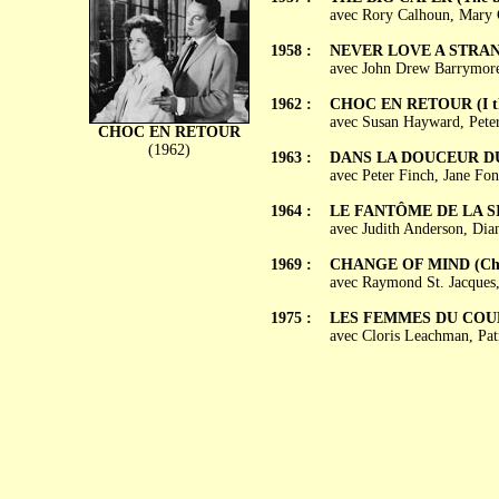
avec Rory Calhoun, Mary C
1958 :
NEVER LOVE A STRANGE
avec John Drew Barrymore
1962 :
CHOC EN RETOUR (I th
avec Susan Hayward, Peter
CHOC EN RETOUR
(1962)
1963 :
DANS LA DOUCEUR DU J
avec Peter Finch, Jane Fo
1964 :
LE FANTÔME DE LA SIE
avec Judith Anderson, Dia
1969 :
CHANGE OF MIND (Cha
avec Raymond St. Jacques,
1975 :
LES FEMMES DU COULOI
avec Cloris Leachman, Pat