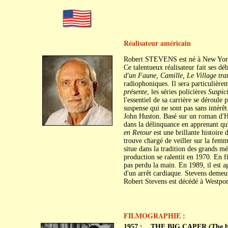
Réalisateur américain
Robert STEVENS est né à New York
Ce talentueux réalisateur fait ses déb
d'un Faune, Camille, Le Village tra
radiophoniques. Il sera particulière
présente
, les séries policières
Suspic
l'essentiel de sa carrière se déroule
suspense qui ne sont pas sans intérêt
John Huston. Basé sur un roman d'
dans la délinquance en apprenant q
en Retour
est une brillante histoire
trouve chargé de veiller sur la fem
situe dans la tradition des grands m
production se ralentit en 1970. En fi
pas perdu la main. En 1989, il est a
d'un arrêt cardiaque. Stevens demeure
Robert Stevens est décédé à Westpor
FILMOGRAPHIE :
1957 :
THE BIG CAPER (The b