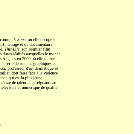
as comme
E Street
où elle occupe le
ourt métrage et du documentaire,
ié.
This Life
, son premier film
s dures réalités auxquelles le monde
s Angeles en 2009 où elle tourne
e la série de romans graphiques et
cci, professeur d'art dramatique se
ilieu doit faire face à la violence
tson qui est la plus jeune
néaste de talent et enseignante au
télévisuel et numérique de qualité
g