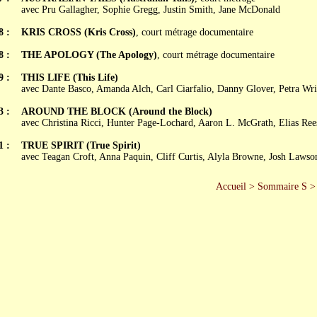
avec Pru Gallagher, Sophie Gregg, Justin Smith, Jane McDonald
8 :
KRIS CROSS (Kris Cross)
, court métrage documentaire
8 :
THE APOLOGY (The Apology)
, court métrage documentaire
9 :
THIS LIFE (This Life)
avec Dante Basco, Amanda Alch, Carl Ciarfalio, Danny Glover, Petra Wri
3 :
AROUND THE BLOCK (Around the Block)
avec Christina Ricci, Hunter Page-Lochard, Aaron L. McGrath, Elias Ree
1 :
TRUE SPIRIT (True Spirit)
avec Teagan Croft, Anna Paquin, Cliff Curtis, Alyla Browne, Josh Lawson
Accueil
>
Sommaire S