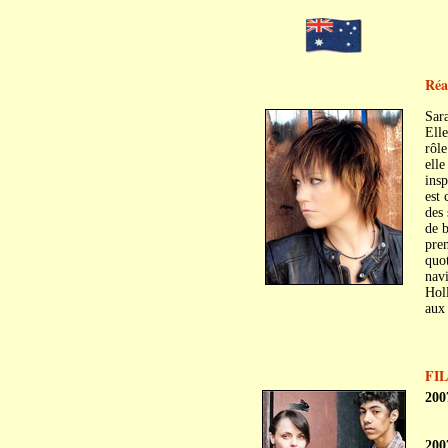
Réal
Sar
Elle
rôle
elle
insp
est 
des 
de 
pren
quot
navi
Holl
aux
FI
200
200