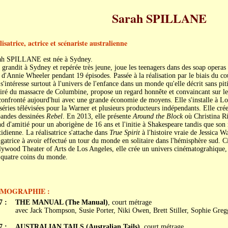
Sarah SPILLANE
isatrice, actrice et scénariste australienne
ah SPILLANE est née à Sydney.
 grandit à Sydney et repérée très jeune, joue les teenagers dans des soap oper
 d'Annie Wheeler pendant 19 épisodes. Passée à la réalisation par le biais du c
 s'intéresse surtout à l'univers de l'enfance dans un monde qu'elle décrit sans pit
iré du massacre de Columbine, propose un regard honnête et convaincant sur le
confronté aujourd'hui avec une grande économie de moyens. Elle s'installe à Lo
séries télévisées pour la Warner et plusieurs producteurs indépendants. Elle cré
bandes dessinées
Rebel
. En 2013, elle présente
Around the Block
où Christina Ri
d d'amitié pour un aborigène de 16 ans et l'initie à Shakespeare tandis que son m
idienne. La réalisatrice s'attache dans
True Spirit
à l'histoire vraie de Jessica Wa
gatrice à avoir effectué un tour du monde en solitaire dans l'hémisphère sud. Ci
ywood Theater of Arts de Los Angeles, elle crée un univers cinématograhique, 
 quatre coins du monde.
LMOGRAPHIE :
7 :
THE MANUAL (The Manual)
, court métrage
avec Jack Thompson, Susie Porter, Niki Owen, Brett Stiller, Sophie Greg
7 :
AUSTRALIAN TAILS (Australian Tails)
, court métrage