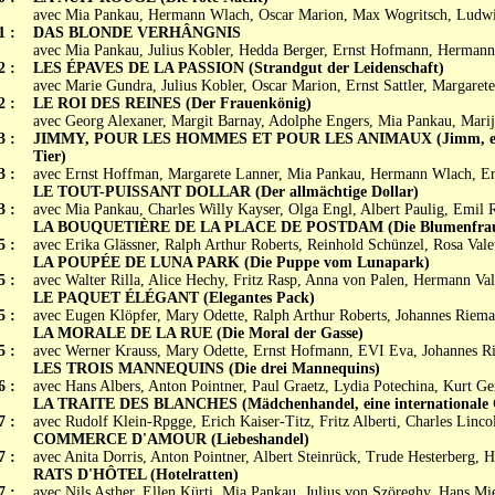
avec Mia Pankau, Hermann Wlach, Oscar Marion, Max Wogritsch, Ludwi
1 :
DAS BLONDE VERHÂNGNIS
avec Mia Pankau, Julius Kobler, Hedda Berger, Ernst Hofmann, Herman
2 :
LES ÉPAVES DE LA PASSION (Strandgut der Leidenschaft)
avec Marie Gundra, Julius Kobler, Oscar Marion, Ernst Sattler, Margaret
2 :
LE ROI DES REINES (Der Frauenkönig)
avec Georg Alexaner, Margit Barnay, Adolphe Engers, Mia Pankau, Mari
3 :
JIMMY, POUR LES HOMMES ET POUR LES ANIMAUX (Jimm, ein 
Tier)
3 :
avec Ernst Hoffman, Margarete Lanner, Mia Pankau, Hermann Wlach, E
LE TOUT-PUISSANT DOLLAR (Der allmächtige Dollar)
3 :
avec Mia Pankau, Charles Willy Kayser, Olga Engl, Albert Paulig, Emil
LA BOUQUETIÈRE DE LA PLACE DE POSTDAM (Die Blumenfrau v
5 :
avec Erika Glässner, Ralph Arthur Roberts, Reinhold Schünzel, Rosa Valet
LA POUPÉE DE LUNA PARK (Die Puppe vom Lunapark)
5 :
avec Walter Rilla, Alice Hechy, Fritz Rasp, Anna von Palen, Hermann Val
LE PAQUET ÉLÉGANT (Elegantes Pack)
5 :
avec Eugen Klöpfer, Mary Odette, Ralph Arthur Roberts, Johannes Riema
LA MORALE DE LA RUE (Die Moral der Gasse)
5 :
avec Werner Krauss, Mary Odette, Ernst Hofmann, EVI Eva, Johannes 
LES TROIS MANNEQUINS (Die drei Mannequins)
6 :
avec Hans Albers, Anton Pointner, Paul Graetz, Lydia Potechina, Kurt Ge
LA TRAITE DES BLANCHES (Mädchenhandel, eine internationale 
7 :
avec Rudolf Klein-Rpgge, Erich Kaiser-Titz, Fritz Alberti, Charles Linc
COMMERCE D'AMOUR (Liebeshandel)
7 :
avec Anita Dorris, Anton Pointner, Albert Steinrück, Trude Hesterberg, 
RATS D'HÔTEL (Hotelratten)
7 :
avec Nils Asther, Ellen Kürti, Mia Pankau, Julius von Szöreghy, Hans Mi