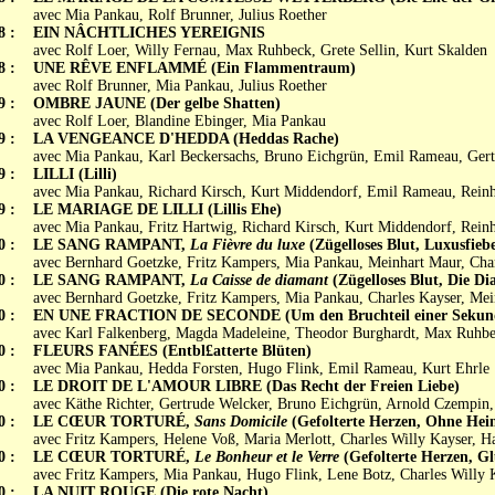
avec Mia Pankau, Rolf Brunner, Julius Roether
8 :
EIN NÂCHTLICHES YEREIGNIS
avec Rolf Loer, Willy Fernau, Max Ruhbeck, Grete Sellin, Kurt Skalden
8 :
UNE RÊVE ENFLAMMÉ (Ein Flammentraum)
avec Rolf Brunner, Mia Pankau, Julius Roether
9 :
OMBRE JAUNE (Der gelbe Shatten)
avec Rolf Loer, Blandine Ebinger, Mia Pankau
9 :
LA VENGEANCE D'HEDDA (Heddas Rache)
avec Mia Pankau, Karl Beckersachs, Bruno Eichgrün, Emil Rameau, Ger
9 :
LILLI (Lilli)
avec Mia Pankau, Richard Kirsch, Kurt Middendorf, Emil Rameau, Rein
9 :
LE MARIAGE DE LILLI (Lillis Ehe)
avec Mia Pankau, Fritz Hartwig, Richard Kirsch, Kurt Middendorf, Rein
0 :
LE SANG RAMPANT,
La Fièvre du luxe
(Zügelloses Blut, Luxusfieb
avec Bernhard Goetzke, Fritz Kampers, Mia Pankau, Meinhart Maur, Char
0 :
LE SANG RAMPANT,
La Caisse de diamant
(Zügelloses Blut, Die Di
avec Bernhard Goetzke, Fritz Kampers, Mia Pankau, Charles Kayser, Me
0 :
EN UNE FRACTION DE SECONDE (Um den Bruchteil einer Sekun
avec Karl Falkenberg, Magda Madeleine, Theodor Burghardt, Max Ruhb
0 :
FLEURS FANÉES (Entbl£atterte Blüten)
avec Mia Pankau, Hedda Forsten, Hugo Flink, Emil Rameau, Kurt Ehrle
0 :
LE DROIT DE L'AMOUR LIBRE (Das Recht der Freien Liebe)
avec Käthe Richter, Gertrude Welcker, Bruno Eichgrün, Arnold Czempin,
0 :
LE CŒUR TORTURÉ,
Sans Domicile
(Gefolterte Herzen, Ohne Hei
avec Fritz Kampers, Helene Voß, Maria Merlott, Charles Willy Kayser, H
0 :
LE CŒUR TORTURÉ,
Le Bonheur et le Verre
(Gefolterte Herzen, G
avec Fritz Kampers, Mia Pankau, Hugo Flink, Lene Botz, Charles Willy 
0 :
LA NUIT ROUGE (Die rote Nacht)