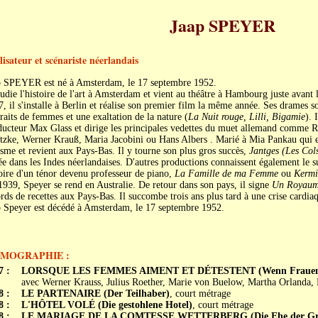
Jaap SPEYER
lisateur et scénariste néerlandais
p SPEYER est né à Amsterdam, le 17 septembre 1952.
tudie l'histoire de l'art à Amsterdam et vient au théâtre à Hambourg juste avan
, il s'installe à Berlin et réalise son premier film la même année. Ses drames s
raits de femmes et une exaltation de la nature (
La Nuit rouge, Lilli, Bigamie
). 
ducteur Max Glass et dirige les principales vedettes du muet allemand comme 
zke, Werner Krauß, Maria Jacobini ou Hans Albers . Marié à Mia Pankau qui est 
sme et revient aux Pays-Bas. Il y tourne son plus gros succès,
Jantges (Les Cols
ée dans les Indes néerlandaises. D'autres productions connaissent également le
oire d'un ténor devenu professeur de piano,
La Famille de ma Femme
ou
Kermi
939, Speyer se rend en Australie. De retour dans son pays, il signe
Un Royaum
rds de recettes aux Pays-Bas. Il succombe trois ans plus tard à une crise cardia
p Speyer est décédé à Amsterdam, le 17 septembre 1952.
LMOGRAPHIE :
7 :
LORSQUE LES FEMMES AIMENT ET DÉTESTENT (Wenn Frauen li
avec Werner Krauss, Julius Roether, Marie von Buelow, Martha Orlanda,
8 :
LE PARTENAIRE (Der Teilhaber)
, court métrage
8 :
L'HÔTEL VOLÉ (Die gestohlene Hotel)
, court métrage
8 :
LE MARIAGE DE LA COMTESSE WETTERBERG (Die Ehe der Gräf