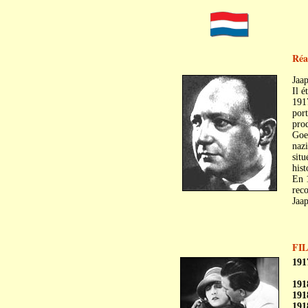
Réa
Jaa
Il é
1917
port
pro
Goet
nazi
situ
hist
En 1
reco
Jaa
FI
191
191
191
191