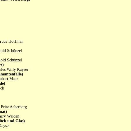
trude Hoffman
hold Schünzel
hold Schünzel
er)
les Willy Kayser
amantenfalle)
inhart Maur
de)
eck
 Fritz Acherberg
mat)
arry Walden
lück und Glas)
Kayser