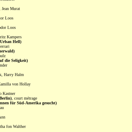
, Jean Murat
dor Loos
odor Loos
Fritz Kampers
rban Hell)
errari
erwald)
hulz
die Seligkeit)
ender
ck, Harry Halm
Camilla von Hollay
o Kastner
erlin)
, court métrage
n für Süd-Amerika gesucht)
kau
Ann
rtha fon Walther