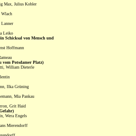
g Max, Julius Kobler
n Wlach
e Lanner
ja Leiko
Schicksal von Mensch und
rnst Hoffmann
 Rameau
om Potsdamer Platz)
ti, William Dieterle
lentin
nn, Ilka Grüning
Riemann, Mia Pankau
rron, Grit Haid
Gefahr)
oln, Wera Engels
Hans Mierendorff
erendorff