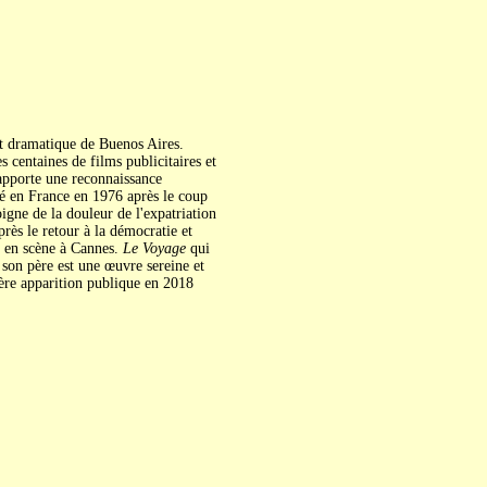
art dramatique de Buenos Aires.
 centaines de films publicitaires et
apporte une reconnaissance
é en France en 1976 après le coup
igne de la douleur de l'expatriation
rès le retour à la démocratie et
e en scène à Cannes.
Le Voyage
qui
 son père est une œuvre sereine et
ière apparition publique en 2018