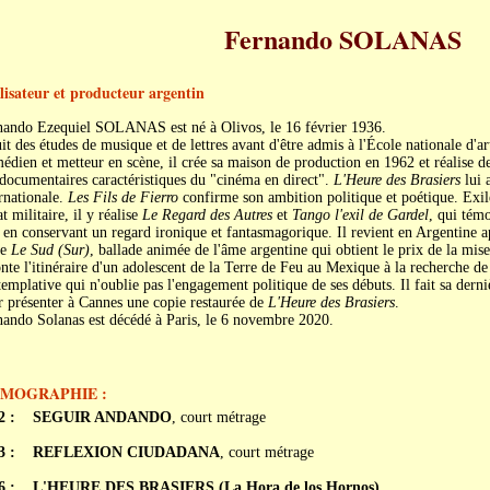
Fernando SOLANAS
lisateur et producteur argentin
nando Ezequiel SOLANAS est né à Olivos, le 16 février 1936.
uit des études de musique et de lettres avant d'être admis à l'École nationale d'
dien et metteur en scène, il crée sa maison de production en 1962 et réalise des
documentaires caractéristiques du "cinéma en direct".
L'Heure des Brasiers
lui 
rnationale.
Les Fils de Fierro
confirme son ambition politique et poétique. Exil
at militaire, il y réalise
Le Regard des Autres
et
Tango l'exil de Gardel
, qui témo
 en conservant un regard ironique et fantasmagorique. Il revient en Argentine ap
ne
Le Sud (Sur)
, ballade animée de l'âme argentine qui obtient le prix de la mis
nte l'itinéraire d'un adolescent de la Terre de Feu au Mexique à la recherche de
emplative qui n'oublie pas l'engagement politique de ses débuts. Il fait sa dern
 présenter à Cannes une copie restaurée de
L'Heure des Brasiers
.
ando Solanas est décédé à Paris, le 6 novembre 2020.
LMOGRAPHIE :
2 :
SEGUIR ANDANDO
, court métrage
3 :
REFLEXION CIUDADANA
, court métrage
6 :
L'HEURE DES BRASIERS (La Hora de los Hornos)