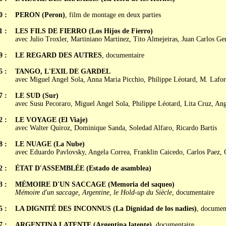
0 :
PERON (Peron)
, film de montage en deux parties
1 :
LES FILS DE FIERRO (Los Hijos de Fierro)
avec Julio Troxler, Martiniano Martinez, Tito Almejeiras, Juan Carlos Ge
9 :
LE REGARD DES AUTRES
, documentaire
5 :
TANGO, L'EXIL DE GARDEL
avec Miguel Angel Sola, Anna Maria Picchio, Philippe Léotard, M. Lafor
7 :
LE SUD (Sur)
avec Susu Pecoraro, Miguel Angel Sola, Philippe Léotard, Lita Cruz, Ange
2 :
LE VOYAGE (El Viaje)
avec Walter Quiroz, Dominique Sanda, Soledad Alfaro, Ricardo Bartis
8 :
LE NUAGE (La Nube)
avec Eduardo Pavlovsky, Angela Correa, Franklin Caicedo, Carlos Paez,
2 :
ÉTAT D'ASSEMBLÉE (Estado de asamblea)
3 :
MÉMOIRE D'UN SACCAGE (Memoria del saqueo)
Mémoire d'un saccage, Argentine, le Hold-up du Siècle
, documentaire
5 :
LA DIGNITÉ DES INCONNUS (La Dignidad de los nadies)
, documen
7 :
ARGENTINA LATENTE (Argentina latente)
, documentaire