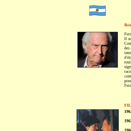
Réa
Fer
Il s
Comé
des 
inte
d'ét
tout
sig
raco
cont
pour
Fern
FI
196
196
196