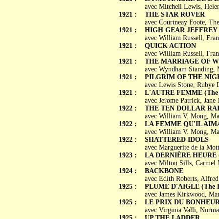
avec Mitchell Lewis, Hele
1921 :
THE STAR ROVER
avec Courtneay Foote, Th
1921 :
HIGH GEAR JEFFREY
avec William Russell, Fran
1921 :
QUICK ACTION
avec William Russell, Fran
1921 :
THE MARRIAGE OF W
avec Wyndham Standing, Ma
1921 :
PILGRIM OF THE NIG
avec Lewis Stone, Rubye 
1921 :
L'AUTRE FEMME (The 
avec Jerome Patrick, Jane
1922 :
THE TEN DOLLAR RA
avec William V. Mong, Mar
1922 :
LA FEMME QU'IL AIMAI
avec William V. Mong, Ma
1922 :
SHATTERED IDOLS
avec Marguerite de la Mot
1923 :
LA DERNIÈRE HEURE (T
avec Milton Sills, Carmel 
1924 :
BACKBONE
avec Edith Roberts, Alfre
1925 :
PLUME D'AIGLE (The Ea
avec James Kirkwood, Mary
1925 :
LE PRIX DU BONHEUR (T
avec Virginia Valli, Norm
1925 :
UP THE LADDER