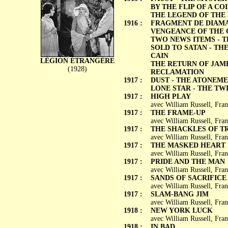
BY THE FLIP OF A CO
THE LEGEND OF THE
1916 :
FRAGMENT DE DIAMANT 
VENGEANCE OF THE O
TWO NEWS ITEMS - 
SOLD TO SATAN - TH
CAIN
LÉGION ÉTRANGÈRE
THE RETURN OF JAME
(1928)
RECLAMATION
1917 :
DUST - THE ATONEME
LONE STAR - THE TW
1917 :
HIGH PLAY
avec William Russell, Fran
1917 :
THE FRAME-UP
avec William Russell, Fran
1917 :
THE SHACKLES OF T
avec William Russell, Fra
1917 :
THE MASKED HEART
avec William Russell, Fra
1917 :
PRIDE AND THE MAN
avec William Russell, Fran
1917 :
SANDS OF SACRIFICE
avec William Russell, Fran
1917 :
SLAM-BANG JIM
avec William Russell, Fran
1918 :
NEW YORK LUCK
avec William Russell, Fran
1918 :
IN BAD