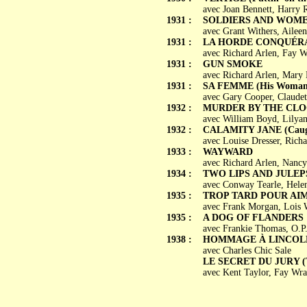
avec Joan Bennett, Harry 
1931 :
SOLDIERS AND WOM
avec Grant Withers, Ailee
1931 :
LA HORDE CONQUÉRANT
avec Richard Arlen, Fay W
1931 :
GUN SMOKE
avec Richard Arlen, Mary 
1931 :
SA FEMME (His Woman
avec Gary Cooper, Claudett
1932 :
MURDER BY THE CL
avec William Boyd, Lilyan
1932 :
CALAMITY JANE (Caug
avec Louise Dresser, Rich
1933 :
WAYWARD
avec Richard Arlen, Nancy 
1934 :
TWO LIPS AND JULEP
avec Conway Tearle, Helen
1935 :
TROP TARD POUR AIMER
avec Frank Morgan, Lois W
1935 :
A DOG OF FLANDERS
avec Frankie Thomas, O.P.
1938 :
HOMMAGE À LINCOLN (T
avec Charles Chic Sale
LE SECRET DU JURY (Th
avec Kent Taylor, Fay Wra