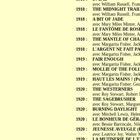
avec William Russell, Fran
1918 :
THE MIDNIGHT TRAI
avec William Russell, Fran
1918 :
A BIT OF JADE
avec Mary Miles Minter, A
1918 :
LE FANTÔME DE ROSIE (
avec Mary Miles Minter, A
1918 :
THE MANTLE OF CHA
avec Margarita Fisher, Ja
1918 :
L'ARGENT NE FAIT PAS 
avec Margarita Fisher, Ja
1919 :
FAIR ENOUGH
avec Margarita Fisher, Ja
1919 :
MOLLIE OF THE FOLL
avec Margarita Fisher, Ja
1919 :
HAUT LES MAINS ! (Put
avec Margarita Fisher, Ge
1920 :
THE WESTERNERS
avec Roy Stewart, Robert
1920 :
THE SAGEBRUSHER
avec Roy Stewart, Marguer
1920 :
BURNING DAYLIGHT
avec Mitchell Lewis, Hele
1920 :
LE BONHEUR DE GÉRALD
avec Bessie Barriscale, Ni
1920 :
JEUNESSE AVEUGLE (Bl
avec Leatrice Joy, Walter
1920 :
LA MUTINERIE DE L'ELS