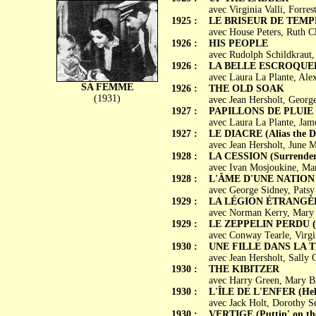
avec Virginia Valli, Forre
1925 :
LE BRISEUR DE TEMPÊT
avec House Peters, Ruth C
1926 :
HIS PEOPLE
avec Rudolph Schildkraut,
1926 :
LA BELLE ESCROQUERIE
avec Laura La Plante, Ale
SA FEMME
1926 :
THE OLD SOAK
(1931)
avec Jean Hersholt, Georg
1927 :
PAPILLONS DE PLUIE (Bu
avec Laura La Plante, Ja
1927 :
LE DIACRE (Alias the D
avec Jean Hersholt, June 
1928 :
LA CESSION (Surrender
avec Ivan Mosjoukine, Mar
1928 :
L'ÂME D'UNE NATION (
avec George Sidney, Patsy 
1929 :
LA LÉGION ÉTRANGÈRE 
avec Norman Kerry, Mary 
1929 :
LE ZEPPELIN PERDU (Th
avec Conway Tearle, Virgi
1930 :
UNE FILLE DANS LA TE
avec Jean Hersholt, Sally
1930 :
THE KIBITZER
avec Harry Green, Mary Br
1930 :
L'ÎLE DE L'ENFER (Hell'
avec Jack Holt, Dorothy S
1930 :
VERTIGE (Puttin' on the