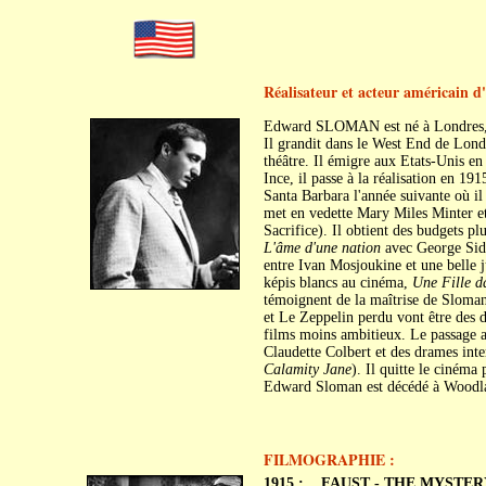
Réalisateur et acteur américain d'
Edward SLOMAN est né à Londres, l
Il grandit dans le West End de Londr
théâtre. Il émigre aux Etats-Unis e
Ince, il passe à la réalisation en 191
Santa Barbara l'année suivante où i
met en vedette Mary Miles Minter et 
Sacrifice). Il obtient des budgets pl
L'âme d'une nation
avec George Si
entre Ivan Mosjoukine et une belle 
képis blancs au cinéma,
Une Fille d
témoignent de la maîtrise de Sloma
et Le Zeppelin perdu vont être des d
films moins ambitieux. Le passage au
Claudette Colbert et des drames inte
Calamity Jane
). Il quitte le cinéma
Edward Sloman est décédé à Woodlan
FILMOGRAPHIE :
1915 :
FAUST - THE MYSTER