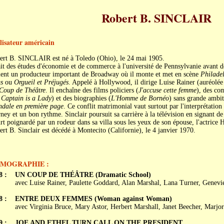
Robert B. SINCLAIR
lisateur américain
ert B. SINCLAIR est né à Toledo (Ohio), le 24 mai 1905.
ait des études d'économie et de commerce à l'université de Pennsylvanie avant de 
ient un producteur important de Broadway où il monte et met en scène
Philadel
s
ou
Orgueil et Préjugés
. Appelé à Hollywood, il dirige Luise Rainer (auréolée
Coup de Théâtre
. Il enchaîne des films policiers (
J'accuse cette femme
), des co
 Captain is a Lady
) et des biographies (
L'Homme de Bornéo
) sans grande ambit
ndale en première page
. Ce conflit matrimonial vaut surtout par l'interprétati
ney et un bon rythme. Sinclair poursuit sa carrière à la télévision en signant d
t poignardé par un rodeur dans sa villa sous les yeux de son épouse, l'actrice 
rt B. Sinclair est décédé à Montecito (Californie), le 4 janvier 1970.
LMOGRAPHIE :
8 :
UN COUP DE THÉÂTRE (Dramatic School)
avec Luise Rainer, Paulette Goddard, Alan Marshal, Lana Turner, Genevi
8 :
ENTRE DEUX FEMMES (Woman against Woman)
avec Virginia Bruce, Mary Astor, Herbert Marshall, Janet Beecher, Marj
9 :
JOE AND ETHEL TURN CALL ON THE PRESIDENT