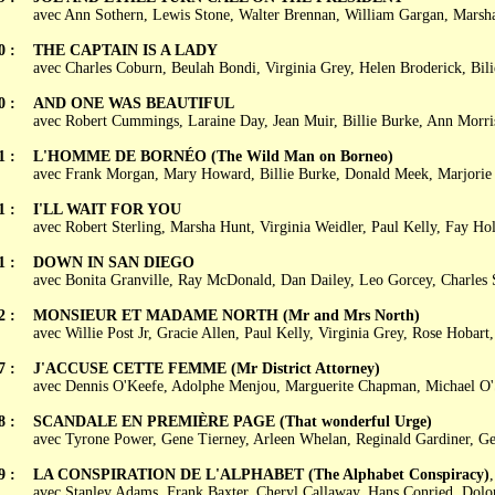
avec Ann Sothern, Lewis Stone, Walter Brennan, William Gargan, Marsh
0 :
THE CAPTAIN IS A LADY
avec Charles Coburn, Beulah Bondi, Virginia Grey, Helen Broderick, Bil
0 :
AND ONE WAS BEAUTIFUL
avec Robert Cummings, Laraine Day, Jean Muir, Billie Burke, Ann Morri
1 :
L'HOMME DE BORNÉO (The Wild Man on Borneo)
avec Frank Morgan, Mary Howard, Billie Burke, Donald Meek, Marjorie
1 :
I'LL WAIT FOR YOU
avec Robert Sterling, Marsha Hunt, Virginia Weidler, Paul Kelly, Fay Ho
1 :
DOWN IN SAN DIEGO
avec Bonita Granville, Ray McDonald, Dan Dailey, Leo Gorcey, Charles
2 :
MONSIEUR ET MADAME NORTH (Mr and Mrs North)
avec Willie Post Jr, Gracie Allen, Paul Kelly, Virginia Grey, Rose Hobart,
7 :
J'ACCUSE CETTE FEMME (Mr District Attorney)
avec Dennis O'Keefe, Adolphe Menjou, Marguerite Chapman, Michael O'
8 :
SCANDALE EN PREMIÈRE PAGE (That wonderful Urge)
avec Tyrone Power, Gene Tierney, Arleen Whelan, Reginald Gardiner, G
9 :
LA CONSPIRATION DE L'ALPHABET (The Alphabet Conspiracy)
avec Stanley Adams, Frank Baxter, Cheryl Callaway, Hans Conried, Dolor