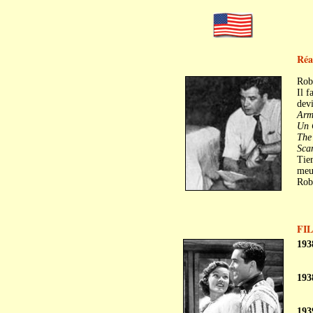
Réa
Rob
Il f
dev
Arm
Un 
The
Sca
Tier
meur
Robe
FI
193
193
193