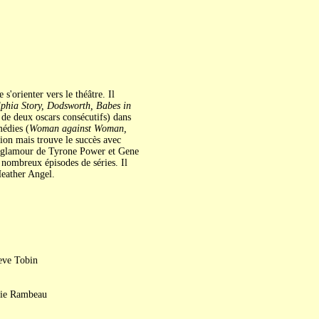
s'orienter vers le théâtre. Il
phia Story, Dodsworth, Babes in
 de deux oscars consécutifs) dans
médies (
Woman against Woman,
ion mais trouve le succès avec
on glamour de Tyrone Power et Gene
e nombreux épisodes de séries. Il
Heather Angel.
eve Tobin
orie Rambeau