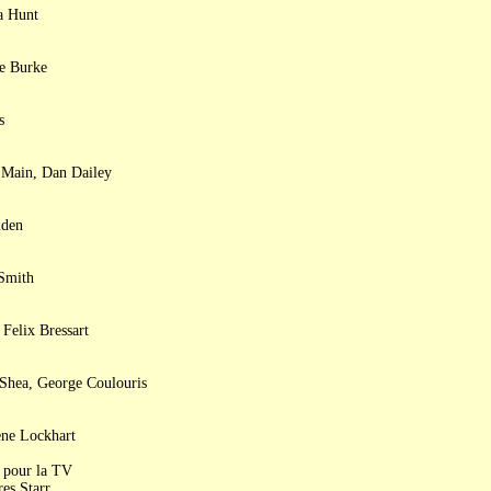
a Hunt
ie Burke
s
 Main, Dan Dailey
lden
 Smith
 Felix Bressart
Shea, George Coulouris
ene Lockhart
, pour la TV
es Starr