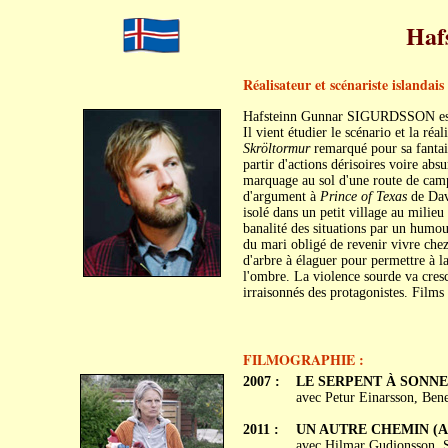
Haf
Réalisateur et scénariste islandais
Hafsteinn Gunnar SIGURDSSON est 
Il vient étudier le scénario et la ré
Skröltormur
remarqué pour sa fantais
partir d'actions dérisoires voire abs
marquage au sol d'une route de camp
d'argument à
Prince of Texas
de Dav
isolé dans un petit village au milie
banalité des situations par un humo
du mari obligé de revenir vivre chez
d'arbre à élaguer pour permettre à l
l'ombre. La violence sourde va cresc
irraisonnés des protagonistes. Films 
FILMOGRAPHIE :
2007 :
LE SERPENT À SONNET
avec Petur Einarsson, Ben
2011 :
UN AUTRE CHEMIN (An
avec Hilmar Gudjonsson, S