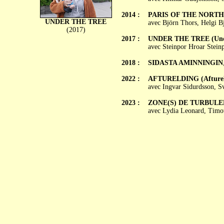
2014 :
PARIS OF THE NORTH (P
UNDER THE TREE
avec Björn Thors, Helgi B
(2017)
2017 :
UNDER THE TREE (Undi
avec Steinpor Hroar Steinp
2018 :
SIDASTA AMINNINGIN
2022 :
AFTURELDING (Afturel
avec Ingvar Sidurdsson, S
2023 :
ZONE(S) DE TURBULENC
avec Lydia Leonard, Timot