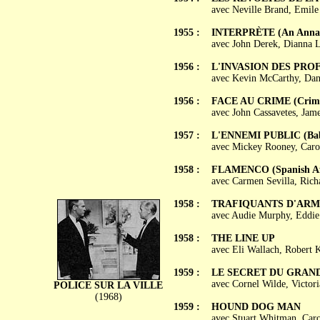
avec Neville Brand, Emile
1955 :
INTERPRÈTE (An Annapo
avec John Derek, Dianna 
1956 :
L'INVASION DES PROFA
avec Kevin McCarthy, Dan
1956 :
FACE AU CRIME (Crime I
avec John Cassavetes, Jam
1957 :
L'ENNEMI PUBLIC (Baby
avec Mickey Rooney, Carol
1958 :
FLAMENCO (Spanish Af
avec Carmen Sevilla, Richa
1958 :
TRAFIQUANTS D'ARMES
avec Audie Murphy, Eddie 
1958 :
THE LINE UP
avec Eli Wallach, Robert 
1959 :
LE SECRET DU GRAND C
avec Cornel Wilde, Victo
POLICE SUR LA VILLE
(1968)
1959 :
HOUND DOG MAN
avec Stuart Whitman, Car