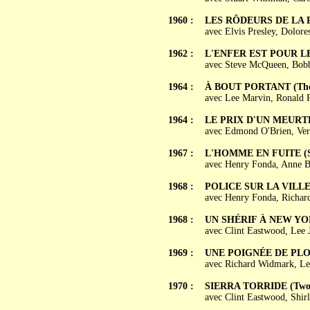
1960 :
LES RÔDEURS DE LA PL
avec Elvis Presley, Dolore
1962 :
L'ENFER EST POUR LES 
avec Steve McQueen, Bobb
1964 :
À BOUT PORTANT (The 
avec Lee Marvin, Ronald R
1964 :
LE PRIX D'UN MEURTR
avec Edmond O'Brien, Vera
1967 :
L'HOMME EN FUITE (St
avec Henry Fonda, Anne B
1968 :
POLICE SUR LA VILLE 
avec Henry Fonda, Richar
1968 :
UN SHÉRIF À NEW YORK
avec Clint Eastwood, Lee 
1969 :
UNE POIGNÉE DE PLOMB
avec Richard Widmark, Le
1970 :
SIERRA TORRIDE (Two Mu
avec Clint Eastwood, Shi