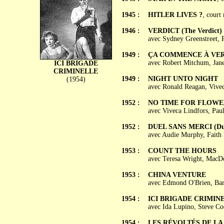
1945 :
HITLER LIVES ?
, court
1946 :
VERDICT (The Verdict)
avec Sydney Greenstreet, 
1949 :
ÇA COMMENCE À VERA 
avec Robert Mitchum, Jan
ICI BRIGADE
CRIMINELLE
1949 :
NIGHT UNTO NIGHT
(1954)
avec Ronald Reagan, Vive
1952 :
NO TIME FOR FLOWE
avec Viveca Lindfors, Pau
1952 :
DUEL SANS MERCI (Duel
avec Audie Murphy, Faith
1953 :
COUNT THE HOURS
avec Teresa Wright, MacD
1953 :
CHINA VENTURE
avec Edmond O'Brien, Bar
1954 :
ICI BRIGADE CRIMINEL
avec Ida Lupino, Steve C
1954 :
LES RÉVOLTÉS DE LA CE