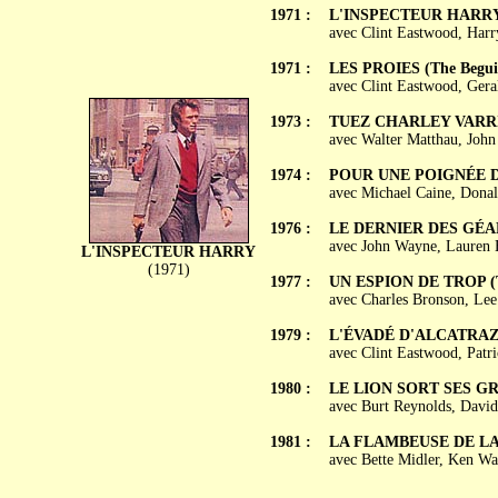
1971 :
L'INSPECTEUR HARRY (
avec Clint Eastwood, Harr
1971 :
LES PROIES (The Begui
avec Clint Eastwood, Gera
1973 :
TUEZ CHARLEY VARRICK
avec Walter Matthau, John 
1974 :
POUR UNE POIGNÉE DE
avec Michael Caine, Donal
1976 :
LE DERNIER DES GÉANT
avec John Wayne, Lauren B
L'INSPECTEUR HARRY
(1971)
1977 :
UN ESPION DE TROP (T
avec Charles Bronson, Lee
1979 :
L'ÉVADÉ D'ALCATRAZ (E
avec Clint Eastwood, Pat
1980 :
LE LION SORT SES GRI
avec Burt Reynolds, Davi
1981 :
LA FLAMBEUSE DE LAS
avec Bette Midler, Ken Wa