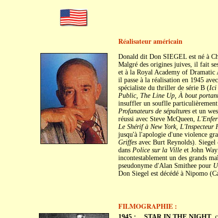
Réalisateur américain
Donald dit Don SIEGEL est né à Chi
Malgré des origines juives, il fait s
et à la Royal Academy of Dramatic 
il passe à la réalisation en 1945 av
spécialiste du thriller de série B (
Ici
Public, The Line Up, À bout portan
insuffler un souflle particulièremen
Profanateurs de sépultures
et un west
réussi avec Steve McQueen,
L'Enfer
Le Shérif à New York, L'Inspecteur H
jusqu'à l'apologie d'une violence gra
Griffes
avec Burt Reynolds). Siegel 
dans
Police sur la Ville
et John Way
incontestablement un des grands maîtr
pseudonyme d'Alan Smithee pour
U
Don Siegel est décédé à Nipomo (Cal
FILMOGRAPHIE :
1945 :
STAR IN THE NIGHT
, 