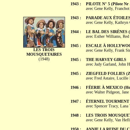
1943 :
PILOTE N° 5 (Pilote Nr 
avec Gene Kelly, Franchot
1943 :
PARADE AUX ÉTOILES (
avec Gene Kelly, Kathryn
1944 :
LE BAL DES SIRÈNES (B
avec Esther Williams, Red 
1945 :
ESCALE À HOLLYWOOD 
LES TROIS
avec Gene Kelly, Frank Si
MOUSQUETAIRES
(1948)
1945 :
THE HARVEY GIRLS
avec Judy Garland, John H
1945 :
ZIEGFELD FOLLIES (Zieg
avec Fred Astaire, Lucille
1946 :
FÉERIE À MEXICO (Holi
avec Walter Pidgeon, Jane 
1947 :
ÉTERNEL TOURMENT (C
avec Spencer Tracy, Lana 
1948 :
LES TROIS MOUSQUETAI
avec Gene Kelly, Van Hefl
1950 :
ANNIE LA REINE DU CI