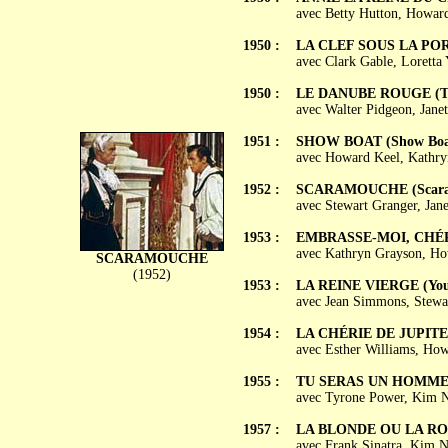
avec Betty Hutton, Howard
1950 :
LA CLEF SOUS LA PORTE
avec Clark Gable, Lorett
1950 :
LE DANUBE ROUGE (Th
avec Walter Pidgeon, Jane
1951 :
SHOW BOAT (Show Boa
avec Howard Keel, Kathry
1952 :
SCARAMOUCHE (Scara
avec Stewart Granger, Jan
1953 :
EMBRASSE-MOI, CHÉRI
avec Kathryn Grayson, Ho
SCARAMOUCHE
(1952)
1953 :
LA REINE VIERGE (You
avec Jean Simmons, Stewar
1954 :
LA CHÉRIE DE JUPITER 
avec Esther Williams, Ho
1955 :
TU SERAS UN HOMME, M
avec Tyrone Power, Kim 
1957 :
LA BLONDE OU LA ROU
avec Frank Sinatra, Kim 