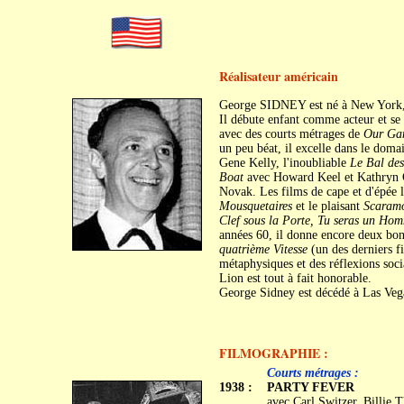
Réalisateur américain
George SIDNEY est né à New York, 
Il débute enfant comme acteur et se 
avec des courts métrages de
Our Ga
un peu béat, il excelle dans le dom
Gene Kelly, l'inoubliable
Le Bal des
Boat
avec Howard Keel et Kathryn 
Novak. Les films de cape et d'épée l
Mousquetaires
et le plaisant
Scaram
Clef sous la Porte, Tu seras un Hom
années 60, il donne encore deux bo
quatrième Vitesse
(un des derniers f
métaphysiques et des réflexions soci
Lion est tout à fait honorable.
George Sidney est décédé à Las Vega
FILMOGRAPHIE :
C
Courts métrages :
1938 :
PARTY FEVER
avec Carl Switzer, Billi