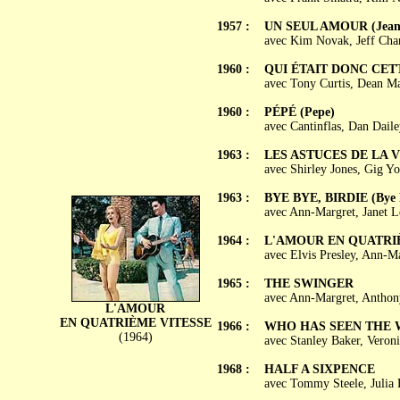
1957 :
UN SEUL AMOUR (Jeann
avec Kim Novak, Jeff Cha
1960 :
QUI ÉTAIT DONC CETT
avec Tony Curtis, Dean Ma
1960 :
PÉPÉ (Pepe)
avec Cantinflas, Dan Daile
1963 :
LES ASTUCES DE LA VEU
avec Shirley Jones, Gig Y
1963 :
BYE BYE, BIRDIE (Bye B
avec Ann-Margret, Janet L
1964 :
L'AMOUR EN QUATRIÈM
avec Elvis Presley, Ann-M
1965 :
THE SWINGER
avec Ann-Margret, Anthon
L'AMOUR
EN QUATRIÈME VITESSE
1966 :
WHO HAS SEEN THE 
(1964)
avec Stanley Baker, Veron
1968 :
HALF A SIXPENCE
avec Tommy Steele, Julia 