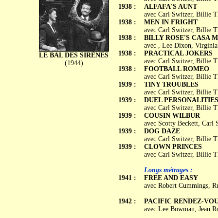
1938 :
ALFAFA'S AUNT
avec Carl Switzer, Billie
1938 :
MEN IN FRIGHT
avec Carl Switzer, Billie
1938 :
BILLY ROSE'S CASA 
avec , Lee Dixon, Virgini
1938 :
PRACTICAL JOKERS
LE BAL DES SIRÈNES
avec Carl Switzer, Billi
(1944)
1938 :
FOOTBALL ROMEO
avec Carl Switzer, Billi
1939 :
TINY TROUBLES
avec Carl Switzer, Billie
1939 :
DUEL PERSONALITIE
avec Carl Switzer, Billie
1939 :
COUSIN WILBUR
avec Scotty Beckett, Carl
1939 :
DOG DAZE
avec Carl Switzer, Billi
1939 :
CLOWN PRINCES
avec Carl Switzer, Billie
Longs métrages :
1941 :
FREE AND EASY
avec Robert Cummings, Ru
1942 :
PACIFIC RENDEZ-VO
avec Lee Bowman, Jean Ro