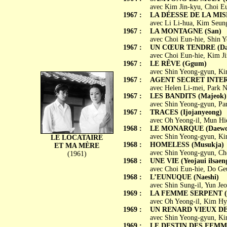
avec Kim Jin-kyu, Choi E
1967 :
LA DÉESSE DE LA MISÉ
avec Li Li-hua, Kim Seun
1967 :
LA MONTAGNE (San)
avec Choi Eun-hie, Shin 
1967 :
UN CŒUR TENDRE (Daj
avec Choi Eun-hie, Kim Ji
1967 :
LE RÊVE (Ggum)
avec Shin Yeong-gyun, Ki
1967 :
AGENT SECRET INTERNA
avec Helen Li-mei, Park N
1967 :
LES BANDITS (Majeok)
avec Shin Yeong-gyun, Par
1967 :
TRACES (Ijojanyeong)
avec Oh Yeong-il, Mun Hi
1968 :
LE MONARQUE (Daewo
avec Shin Yeong-gyun, Ki
LE LOCATAIRE
1968 :
HOMELESS (Musukja)
ET MA MÈRE
avec Shin Yeong-gyun, Ch
(1961)
1968 :
UNE VIE (Yeojaui ilsaen
avec Choi Eun-hie, Do 
1968 :
L’EUNUQUE (Naeshi)
avec Shin Sung-il, Yun J
1969 :
LA FEMME SERPENT (S
avec Oh Yeong-il, Kim Hye
1969 :
UN RENARD VIEUX DE 
avec Shin Yeong-gyun, Ki
1969 :
LE DESTIN DES FEMMES