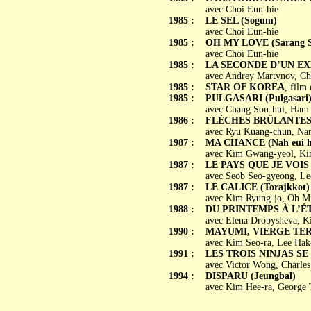
avec Choi Eun-hie
1985 :
LE SEL (Sogum)
avec Choi Eun-hie
1985 :
OH MY LOVE (Sarang S
avec Choi Eun-hie
1985 :
LA SECONDE D’UN EXPL
avec Andrey Martynov, Ch
1985 :
STAR OF KOREA
, film 
1985 :
PULGASARI (Pulgasari
avec Chang Son-hui, Ham 
1986 :
FLÈCHES BRÛLANTES (K
avec Ryu Kuang-chun, Na
1987 :
MA CHANCE (Nah eui h
avec Kim Gwang-yeol, Ki
1987 :
LE PAYS QUE JE VOIS (
avec Seob Seo-gyeong, Le
1987 :
LE CALICE (Torajkkot)
avec Kim Ryung-jo, Oh Mi
1988 :
DU PRINTEMPS À L’ÉTÉ 
avec Elena Drobysheva, K
1990 :
MAYUMI, VIERGE TER
avec Kim Seo-ra, Lee Hak-
1991 :
LES TROIS NINJAS SE 
avec Victor Wong, Charles 
1994 :
DISPARU (Jeungbal)
avec Kim Hee-ra, George 