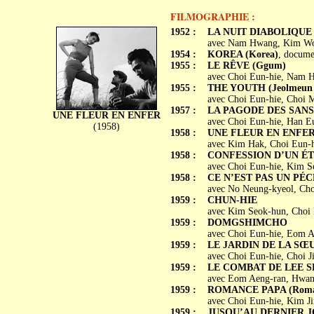
FILMOGRAPHIE :
1952 :
LA NUIT DIABOLIQUE 
avec Nam Hwang, Kim Woo
1954 :
KOREA (Korea)
, docume
1955 :
LE RÊVE (Ggum)
avec Choi Eun-hie, Nam H
1955 :
THE YOUTH (Jeolmeun 
avec Choi Eun-hie, Choi 
1957 :
LA PAGODE DES SANS-
UNE FLEUR EN ENFER
avec Choi Eun-hie, Han E
(1958)
1958 :
UNE FLEUR EN ENFER 
avec Kim Hak, Choi Eun-h
1958 :
CONFESSION D’UN ÉTUD
avec Choi Eun-hie, Kim S
1958 :
CE N’EST PAS UN PÉCHÉ
avec No Neung-kyeol, Choi
1959 :
CHUN-HIE
avec Kim Seok-hun, Choi 
1959 :
DOMGSHIMCHO
avec Choi Eun-hie, Eom A
1959 :
LE JARDIN DE LA SŒU
avec Choi Eun-hie, Choi 
1959 :
LE COMBAT DE LEE SEU
avec Eom Aeng-ran, Hwan
1959 :
ROMANCE PAPA (Romae
avec Choi Eun-hie, Kim Ji
1959 :
JUSQU’AU DERNIER JOU