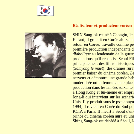
Réalisateur et producteur coréen
SHIN Sang-ok est né à Chongin, le
Enfant, il grandit en Corée alors an
retour en Corée, travaille comme pei
première production indépendante 
diabolique
au lendemain de la guerr
productions qu'il rebaptise Seoul Fil
principalement des films historiques
(
Samyong le muet
), des drames rura
premier baiser du cinéma coréen,
Le
nerveux et démontre une grande habi
modernisée où la femme a une place 
production dans les années soixante-
à Hong Kong et lui-même est empris
Jong-li qui intervient sur les scéna
Unis. Il y produit sous le pseudony
1994, il revient en Corée du Sud po
KCIA à Paris. Il meurt à Séoul d'un
prince du cinéma coréen aura eu une
Shing Sang-ok est décédé à Séoul, l