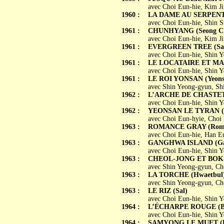
avec Choi Eun-hie, Kim J
1960 :
LA DAME AU SERPENT 
avec Choi Eun-hie, Shin S
1961 :
CHUNHYANG (Seong C
avec Choi Eun-hie, Kim J
1961 :
EVERGREEN TREE (San
avec Choi Eun-hie, Shin 
1961 :
LE LOCATAIRE ET MA M
avec Choi Eun-hie, Shin 
1961 :
LE ROI YONSAN (Yeons
avec Shin Yeong-gyun, S
1962 :
L’ARCHE DE CHASTETÉ
avec Choi Eun-hie, Shin 
1962 :
YEONSAN LE TYRAN (P
avec Choi Eun-hyie, Cho
1963 :
ROMANCE GRAY (Roma
avec Choi Eun-hie, Han E
1963 :
GANGHWA ISLAND (Gan
avec Choi Eun-hie, Shin
1963 :
CHEOL-JONG ET BOK-N
avec Shin Yeong-gyun, Ch
1963 :
LA TORCHE (Hwaetbul
avec Shin Yeong-gyun, Ch
1963 :
LE RIZ (Sal)
avec Choi Eun-hie, Shin
1964 :
L’ÉCHARPE ROUGE (Ba
avec Choi Eun-hie, Shin Y
1964 :
SAMYONG LE MUET (Be