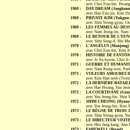
avec Choi Eun-hie, Hwang
1969 :
DAY DREAM (Janghanm
avec Han Eun-jin, Kim Do
1969 :
PRIVATE KIM (Yukgun K
avec Shin Yeong-gyun, Ch
1969 :
LES FEMMES AU-DESSUS
avec Nam Jeong-im, Nam 
1969 :
LE RETOUR DE L’EUNU
avec Shin Sung-il, Hie M
1970 :
L’ANGÉLUS (Manjong)
avec Choi Eun-hie, Kim J
1970 :
HISTOIRE DE FANTÔME
avec Jo Su-hyeon, Choi Ji
1971 :
GUERRE ET HUMANITÉ 
avec Nam Kung-won, Park 
1971 :
VOLEURS AMOUREUX (Y
avec Kim Han-seob (Twis
1972 :
LA DERNIÈRE BATAILL
avec Hae Hwang, Yun Jeong
1972 :
LA COURTISANE (Gung
avec Yun Jeong-hie, Shin
1972 :
SHIM CHEONG (Hyonye
avec Yun Jeong-hie, Kim 
1973 :
LE RÈGNE DE TROIS JO
avec Shin Yeong-gyun, Yu
1973 :
LE DIRECTEUR VISITE S
avec Heo Jang-kang, Ahn
1973 :
FAREWELL (Ibyeol)