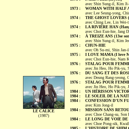
avec Shin Sung-il, Kim Ji
1973 :
WOMAN WITH HALF A 
avec Lee Seung-yong, Chi
1974 :
THE GHOST LOVERS (Y
avec Ching Lee, Lin Wei-
1974 :
LA RIVIÈRE HAN (Han
avec Choi Eun-hie, Jang 
1974 :
À TREIZE ANS (13se son
avec Shin Sung-il, Kim J
1975 :
CHUN-HIE
avec Oh Su-mi, Shin Jan-
1975 :
I LOVE MAMA (I love 
avec Choi Eun-hie, Nam 
1976 :
STALAG POUR FEMMES 
avec Jin Heo, Ho Pik-yu,
1976 :
DU SANG ET DES ROSES
avec Deung Rang-yeong, O
1976 :
STALAG POUR FEMMES 
avec Jin Heo, Ho Pik-yu, 
1984 :
UN HÉRISSON VICTORIEU
1984 :
LE SOLEIL DE LA NATIO
1984 :
CONFESSION D’UN FU
avec Kim Jong-il
1984 :
MISSION SANS RETOUR 
LE CALICE
avec Choe Chang-su, Son
(1987)
1984 :
LE LONG DE VOIE DE CH
avec Choe Pong-sik, Kwal
1985 :
L’HISTOIRE DE SHIM C