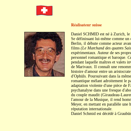
Réalisateur suisse
Daniel SCHMID est né à Zurich, le
Se définissant lui-même comme un enf
Berlin, il débute comme acteur avan
films
(Le Marchand des quatres Sai
expérimentaux. Auteur de ses propres 
personnel romantique et baroque.
Ce
pendant laquelle maîtres et valets in
de Marivaux. Il connaît une renomm
histoire d'amour entre un aristocra
d'Ophüls. Poursuivant dans la même v
romantique mélant adroitement le pa
adaptation violente d'une pièce de F
psychanalyse dans une fresque d'abor
du couple maudit (Giraudeau-Lauren
l'amour de la Musique, il rend hom
Meyer, en mettant en parallèle une h
réputation internationale.
Daniel Schmid est décédé à Graubün