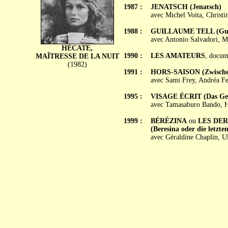
1987 :
JENATSCH (Jenatsch)
avec Michel Voita, Christ
1988 :
GUILLAUME TELL (Gugl
avec Antonio Salvadori, Ma
HÉCATE,
1990 :
LES AMATEURS
, docum
MAÎTRESSE DE LA NUIT
(1982)
1991 :
HORS-SAISON (Zwischen
avec Sami Frey, Andréa Fe
1995 :
VISAGE ÉCRIT (Das Gesc
avec Tamasaburo Bando, H
1999 :
BÉRÉZINA
ou
LES DER
(Beresina oder die letzte
avec Géraldine Chaplin, U