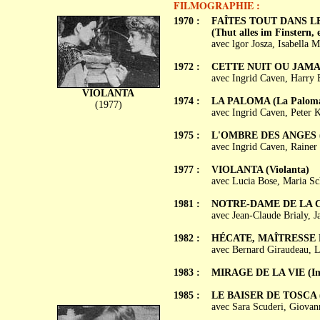
FILMOGRAPHIE :
1970 :
FAÎTES TOUT DANS L
(Thut alles im Finstern,
avec lgor Josza, Isabella M
1972 :
CETTE NUIT OU JAMAIS 
avec Ingrid Caven, Harry B
VIOLANTA
1974 :
LA PALOMA (La Palom
(1977)
avec Ingrid Caven, Peter K
1975 :
L'OMBRE DES ANGES (S
avec Ingrid Caven, Rainer
1977 :
VIOLANTA (Violanta)
avec Lucia Bose, Maria Sc
1981 :
NOTRE-DAME DE LA 
avec Jean-Claude Brialy, J
1982 :
HÉCATE, MAÎTRESSE 
avec Bernard Giraudeau, L
1983 :
MIRAGE DE LA VIE (Imit
1985 :
LE BAISER DE TOSCA (Il
avec Sara Scuderi, Giovan