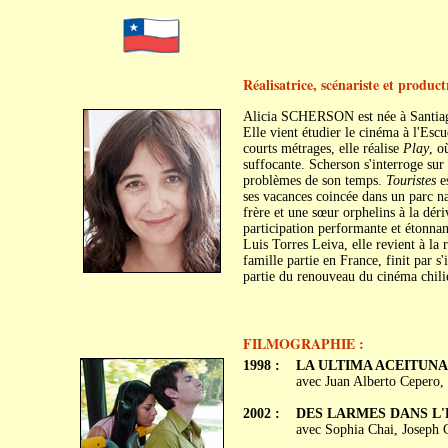
Réalisatrice, scénariste et product
Alicia SCHERSON est née à Santiag
Elle vient étudier le cinéma à l'Escu
courts métrages, elle réalise
Play
, o
suffocante. Scherson s'interroge su
problèmes de son temps.
Touristes
es
ses vacances coincée dans un parc na
frère et une sœur orphelins à la dér
participation performante et étonn
Luis Torres Leiva, elle revient à la 
famille partie en France, finit par s
partie du renouveau du cinéma chili
FILMOGRAPHIE :
1998 :
LA ULTIMA ACEITUNA
avec Juan Alberto Cepero
2002 :
DES LARMES DANS L'EA
avec Sophia Chai, Joseph 