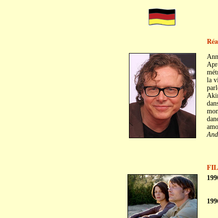
Réa
Ann
Aprè
métr
la v
parl
Akin
dans
mont
dan
amo
And
FI
199
199