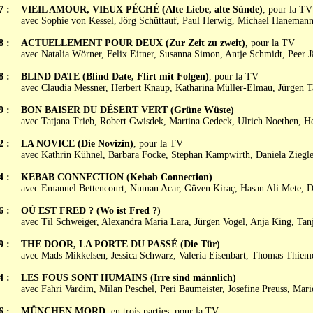
7 :
VIEIL AMOUR, VIEUX PÉCHÉ (Alte Liebe, alte Sünde)
, pour la TV
avec Sophie von Kessel, Jörg Schüttauf, Paul Herwig, Michael Hanemann
8 :
ACTUELLEMENT POUR DEUX (Zur Zeit zu zweit)
, pour la TV
avec Natalia Wörner, Felix Eitner, Susanna Simon, Antje Schmidt, Peer J
8 :
BLIND DATE (Blind Date, Flirt mit Folgen)
, pour la TV
avec Claudia Messner, Herbert Knaup, Katharina Müller-Elmau, Jürgen T
9 :
BON BAISER DU DÉSERT VERT (Grüne Wüste)
avec Tatjana Trieb, Robert Gwisdek, Martina Gedeck, Ulrich Noethen, H
2 :
LA NOVICE (Die Novizin)
, pour la TV
avec Kathrin Kühnel, Barbara Focke, Stephan Kampwirth, Daniela Ziegle
4 :
KEBAB CONNECTION (Kebab Connection)
avec Emanuel Bettencourt, Numan Acar, Güven Kiraç, Hasan Ali Mete, D
6 :
OÙ EST FRED ? (Wo ist Fred ?)
avec Til Schweiger, Alexandra Maria Lara, Jürgen Vogel, Anja King, Tan
9 :
THE DOOR, LA PORTE DU PASSÉ (Die Tür)
avec Mads Mikkelsen, Jessica Schwarz, Valeria Eisenbart, Thomas Thiem
4 :
LES FOUS SONT HUMAINS (Irre sind männlich)
avec Fahri Vardim, Milan Peschel, Peri Baumeister, Josefine Preuss, Mar
6 :
MÜNCHEN MORD
, en trois parties, pour la TV