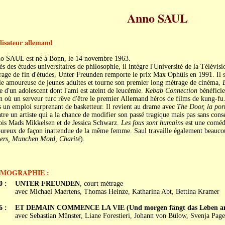
Anno SAUL
lisateur allemand
o SAUL est né à Bonn, le 14 novembre 1963.
s des études universitaires de philosophie, il intègre l'Université de la Télévi
age de fin d'études, Unter Freunden remporte le prix Max Ophüls en 1991. Il sig
ie amoureuse de jeunes adultes et tourne son premier long métrage de cinéma,
e d'un adolescent dont l'ami est ateint de leucémie.
Kebab Connection
bénéficie
 où un serveur turc rêve d'être le premier Allemand héros de films de kung-fu
 un emploi surprenant de basketteur. Il revient au drame avec
The Door, la por
re un artiste qui a la chance de modifier son passé tragique mais pas sans cons
ois Mads Mikkelsen et de Jessica Schwarz.
Les fous sont humains
est une coméd
ureux de façon inattendue de la même femme. Saul travaille également beaucoup
ers, Munchen Mord, Charité
).
LMOGRAPHIE :
0 :
UNTER FREUNDEN
, court métrage
avec Michael Maertens, Thomas Heinze, Katharina Abt, Bettina Kramer
6 :
ET DEMAIN COMMENCE LA VIE (Und morgen fängt das Leben a
avec Sebastian Münster, Liane Forestieri, Johann von Bülow, Svenja Page