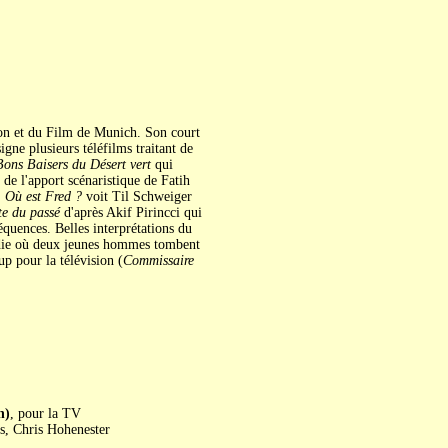
sion et du Film de Munich. Son court
ne plusieurs téléfilms traitant de
Bons Baisers du Désert vert
qui
 de l'apport scénaristique de Fatih
.
Où est Fred ?
voit Til Schweiger
te du passé
d'après Akif Pirincci qui
équences. Belles interprétations du
ie où deux jeunes hommes tombent
 pour la télévision (
Commissaire
n)
, pour la TV
s, Chris Hohenester