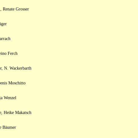
, Renate Grosser
äger
arrach
eino Ferch
r, N. Wackerbarth
enis Moschitto
ja Wenzel
e, Heike Makatsch
ie Bäumer