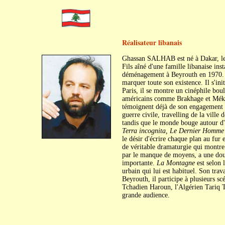
Réalisateur libanais
Ghassan SALHAB est né à Dakar, le
Fils aîné d'une famille libanaise ins
déménagement à Beyrouth en 1970. Il
marquer toute son existence. Il s'in
Paris, il se montre un cinéphile bou
américains comme Brakhage et Mékas.
témoignent déjà de son engagement e
guerre civile, travelling de la ville
tandis que le monde bouge autour d'e
Terra incognita, Le Dernier Homme
le désir d'écrire chaque plan au fur
de véritable dramaturgie qui montre t
par le manque de moyens, a une dou
importante.
La Montagne
est selon l
urbain qui lui est habituel. Son trav
Beyrouth, il participe à plusieurs s
Tchadien Haroun, l'Algérien Tariq Te
grande audience.