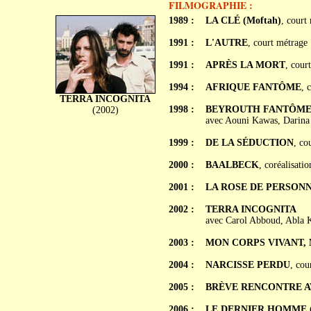
FILMOGRAPHIE :
1989 :
LA CLÉ (Moftah)
, court
1991 :
L'AUTRE
, court métrage
1991 :
APRÈS LA MORT
, cour
1994 :
AFRIQUE FANTÔME
, 
TERRA INCOGNITA
1998 :
BEYROUTH FANTÔM
(2002)
avec Aouni Kawas, Darina
1999 :
DE LA SÉDUCTION
, co
2000 :
BAALBECK
, coréalisat
2001 :
LA ROSE DE PERSON
2002 :
TERRA INCOGNITA
avec Carol Abboud, Abla 
2003 :
MON CORPS VIVANT,
2004 :
NARCISSE PERDU
, cou
2005 :
BRÈVE RENCONTRE A
2006 :
LE DERNIER HOMME (A