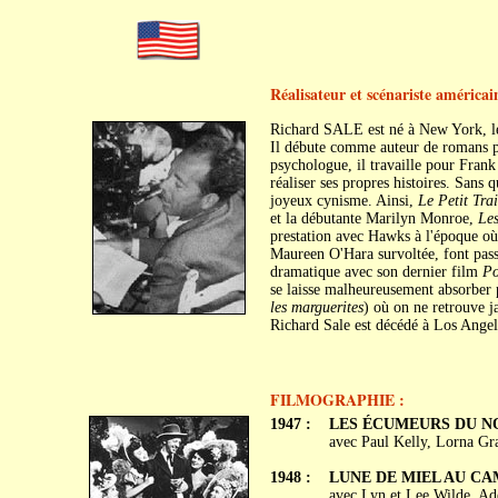
Réalisateur et scénariste américai
Richard SALE est né à New York, l
Il débute comme auteur de romans poli
psychologue, il travaille pour Fran
réaliser ses propres histoires. Sans q
joyeux cynisme. Ainsi,
Le Petit Tra
et la débutante Marilyn Monroe,
Les
prestation avec Hawks à l'époque où
Maureen O'Hara survoltée, font pass
dramatique avec son dernier film
Po
se laisse malheureusement absorber p
les marguerites
) où on ne retrouve j
Richard Sale est décédé à Los Angel
FILMOGRAPHIE :
1947 :
LES ÉCUMEURS DU NORD 
avec Paul Kelly, Lorna Gr
1948 :
LUNE DE MIEL AU CAM
avec Lyn et Lee Wilde, Ad