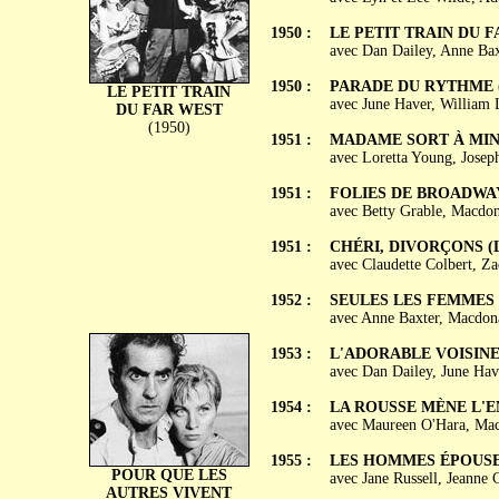
1950 :
LE PETIT TRAIN DU FA
avec Dan Dailey, Anne Bax
1950 :
PARADE DU RYTHME (I'
LE PETIT TRAIN
avec June Haver, William
DU FAR WEST
(1950)
1951 :
MADAME SORT À MINUI
avec Loretta Young, Joseph
1951 :
FOLIES DE BROADWAY (
avec Betty Grable, Macdon
1951 :
CHÉRI, DIVORÇONS (Let'
avec Claudette Colbert, Z
1952 :
SEULES LES FEMMES SA
avec Anne Baxter, Macdona
1953 :
L'ADORABLE VOISINE (T
avec Dan Dailey, June Hav
1954 :
LA ROUSSE MÈNE L'ENQ
avec Maureen O'Hara, Mac
1955 :
LES HOMMES ÉPOUSENT
POUR QUE LES
avec Jane Russell, Jeanne 
AUTRES VIVENT