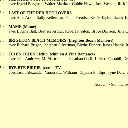
avec Ingrid Bergman, Walter Matthau, Goldie Hawn, Jack Weston, Rick 
2 :
LAST OF THE RED HOT LOVERS
avec Alan Arkin, Sally Kellerman, Paula Prentiss, Renée Taylor, Sandy B
4 :
MAME (Mame)
avec Lucille Ball, Beatrice Arthur, Robert Preston, Bruce Davison, Jane 
6 :
BRIGHTON BEACH MEMOIRS (Brighton Beach Memoirs)
avec Richard Bright, Jonathan Silverman, Blythe Danner, James Handy, J
0 :
TCHIN TCHIN (Tchin Tchin ou A Fine Romance)
avec Julie Andrews, M. Mastroianni, Jonathan Cecil, J-Pierre Castaldi, D
5 :
BYE BYE BIRDIE
, pour la TV
avec Jason Alexander, Vanessa L. Williams, Chynna Phillips, Tyne Daly, 
Accueil
>
Sommaire