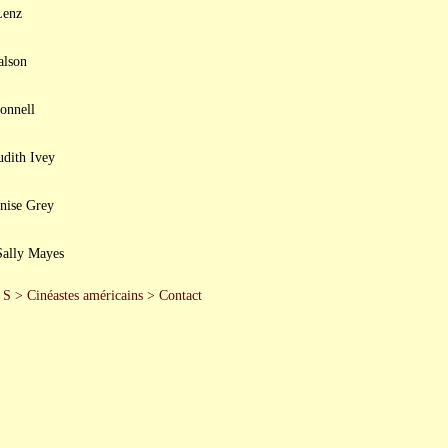
Lenz
alson
Connell
udith Ivey
enise Grey
Sally Mayes
 S
>
Cinéastes américains
>
Contact