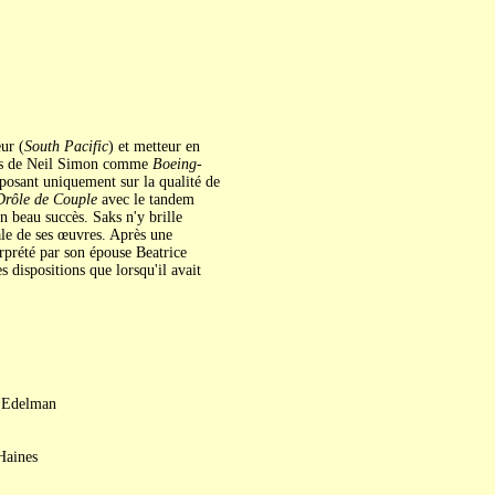
ur (
South Pacific
) et metteur en
ères de Neil Simon comme
Boeing-
eposant uniquement sur la qualité de
Drôle de Couple
avec le tandem
 beau succès. Saks n'y brille
ale de ses œuvres. Après une
rprété par son épouse Beatrice
dispositions que lorsqu'il avait
b Edelman
Haines