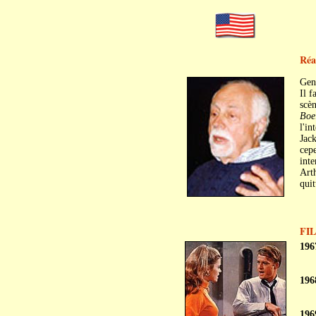
Réa
Gen
Il f
scèn
Boe
l'in
Jac
cepe
inte
Art
quit
FI
196
196
196