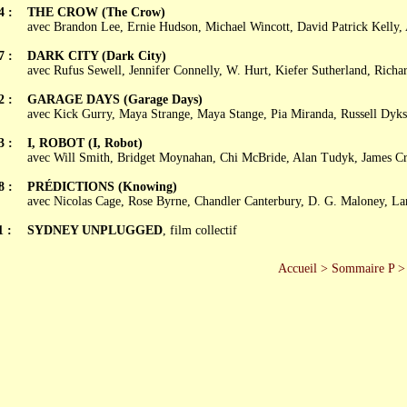
4 :
THE CROW (The Crow)
avec Brandon Lee, Ernie Hudson, Michael Wincott, David Patrick Kelly,
7 :
DARK CITY (Dark City)
avec Rufus Sewell, Jennifer Connelly, W. Hurt, Kiefer Sutherland, Richa
2 :
GARAGE DAYS (Garage Days)
avec Kick Gurry, Maya Strange, Maya Stange, Pia Miranda, Russell Dyks
3 :
I, ROBOT (I, Robot)
avec Will Smith, Bridget Moynahan, Chi McBride, Alan Tudyk, James C
8 :
PRÉDICTIONS (Knowing)
avec Nicolas Cage, Rose Byrne, Chandler Canterbury, D. G. Maloney, La
1 :
SYDNEY UNPLUGGED
, film collectif
Accueil
>
Sommaire P