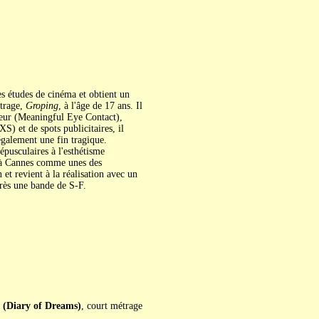
es études de cinéma et obtient un
étrage,
Groping
, à l'âge de 17 ans. Il
teur (Meaningful Eye Contact),
XS) et de spots publicitaires, il
également une fin tragique.
épusculaires à l'esthétisme
lué à Cannes comme unes des
 et revient à la réalisation avec un
rès une bande de S-F.
iary of Dreams)
, court métrage