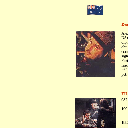
Réa
Ale
Né e
dipl
obti
com
sig
Fort
fasc
réal
peti
FI
982
199
199