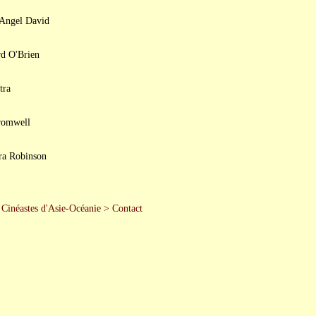
 Angel David
rd O'Brien
tra
romwell
ra Robinson
>
Cinéastes d'Asie-Océanie
>
Contact