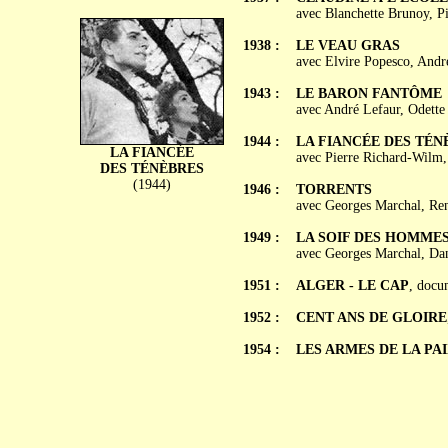
avec Blanchette Brunoy, Pi
1938 :
LE VEAU GRAS
avec Elvire Popesco, Andr
1943 :
LE BARON FANTÔME
avec André Lefaur, Odette 
1944 :
LA FIANCÉE DES TÉN
LA FIANCÉE
avec Pierre Richard-Wilm,
DES TÉNÈBRES
(1944)
1946 :
TORRENTS
avec Georges Marchal, Ren
1949 :
LA SOIF DES HOMME
avec Georges Marchal, Dan
1951 :
ALGER - LE CAP
, docu
1952 :
CENT ANS DE GLOIRE
1954 :
LES ARMES DE LA PA