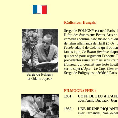
Réalisateur français
Serge de POLIGNY est né à Paris, l
Il fait des études aux Beaux-Arts d
comédies comme
Une Brune piquan
de films allemands de Hartl (
L'Or
) 
l'école
adapté de Colette qu'il obtie
fantastique,
Le Baron fantôme
d'aprè
qui prend pour argument l'époque Ca
précédentes réussites mais sans vraim
Hommes
qui connaît une forte hosti
sur le sujet (
Alger - Le Cap, Cent an
Serge de Poligny est décédé à Paris
Serge de Poligny
et Odette Joyeux
FILMOGRAPHIE :
1931 :
COUP DE FEU À L'AU
avec Annie Ducuaux, Jean
1932 :
UNE BRUNE PIQUANT
avec Fernandel, Noël-Noël,