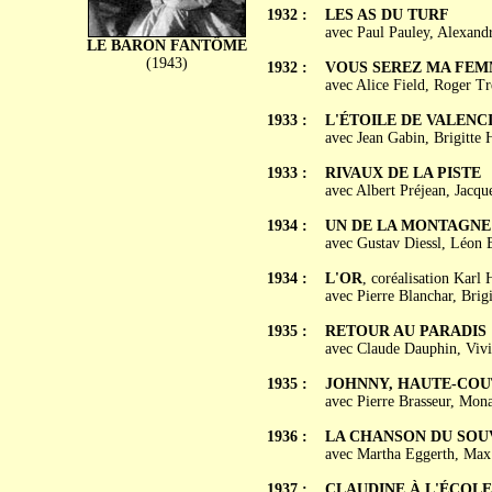
1932 :
LES AS DU TURF
avec Paul Pauley, Alexandr
LE BARON FANTÔME
(1943)
1932 :
VOUS SEREZ MA FE
avec Alice Field, Roger Tr
1933 :
L'ÉTOILE DE VALENC
avec Jean Gabin, Brigitt
1933 :
RIVAUX DE LA PISTE
avec Albert Préjean, Jacq
1934 :
UN DE LA MONTAGNE
avec Gustav Diessl, Léon 
1934 :
L'OR
, coréalisation Karl 
avec Pierre Blanchar, Bri
1935 :
RETOUR AU PARADIS
avec Claude Dauphin, Viv
1935 :
JOHNNY, HAUTE-CO
avec Pierre Brasseur, Mona
1936 :
LA CHANSON DU SOU
avec Martha Eggerth, Max 
1937 :
CLAUDINE À L'ÉCOLE