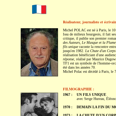
Réalisateur, journaliste et écrivai
Michel POLAC est né à Paris, le 10 
Issu de milieux bourgeois, il fait se
critique, il publie son premier roma
des Auteurs, Le Masque et la Plume
fils unique
raconte la rencontre entre
jusqu'en 1982.
La Chute d'un Corps
réalisation bénéficiant d'une audienc
réponse
, réalisé par Maurice Dugows
TF1 est un symbole de l'homme-orches
été dans les années 70.
Michel Polac est décédé à Paris, le 
FILMOGRAPHIE :
1967 :
UN FILS UNIQUE
avec Serge Hureau, Éléono
1970 :
DEMAIN LA FIN DU 
1973 :
LA CHUTE D'UN COR