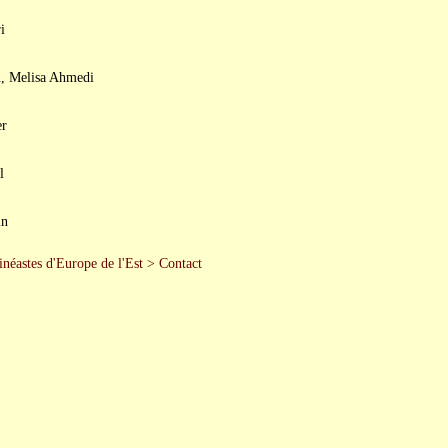
i
, Melisa Ahmedi
er
l
in
inéastes d'Europe de l'Est
>
Contact