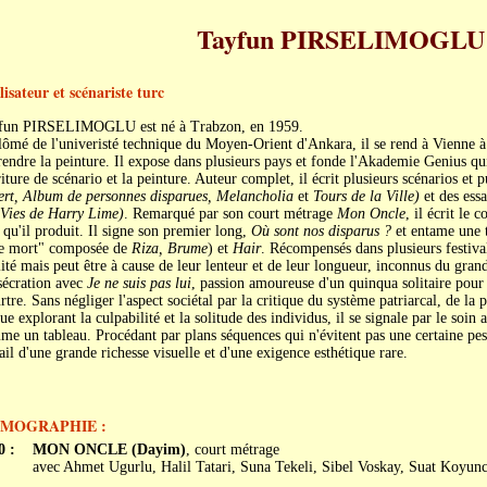
Tayfun PIRSELIMOGLU
isateur et scénariste turc
fun PIRSELIMOGLU est né à Trabzon, en 1959.
ômé de l'univeristé technique du Moyen-Orient d'Ankara, il se rend à Vienne à
endre la peinture. Il expose dans plusieurs pays et fonde l'Akademie Genius qu
riture de scénario et la peinture. Auteur complet, il écrit plusieurs scénarios et
ert, Album de personnes disparues, Melancholia
et
Tours de la Ville)
et des essa
 Vies de Harry Lime)
. Remarqué par son court métrage
Mon Oncle
, il écrit le 
qu'il produit. Il signe son premier long,
Où sont nos disparus ?
et entame une tr
de mort" composée de
Riza, Brume
) et
Hair
. Récompensés dans plusieurs festival
ité mais peut être à cause de leur lenteur et de leur longueur, inconnus du grand
sécration avec
Je ne suis pas lui
, passion amoureuse d'un quinqua solitaire pour
tre. Sans négliger l'aspect sociétal par la critique du système patriarcal, de la 
ue explorant la culpabilité et la solitude des individus, il se signale par le soi
e un tableau. Procédant par plans séquences qui n'évitent pas une certaine pes
ail d'une grande richesse visuelle et d'une exigence esthétique rare.
LMOGRAPHIE :
0 :
MON ONCLE (Dayim)
, court métrage
avec Ahmet Ugurlu, Halil Tatari, Suna Tekeli, Sibel Voskay, Suat Koyun