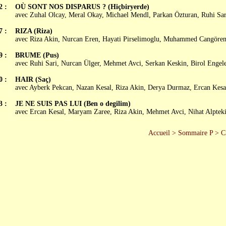
2 :
OÙ SONT NOS DISPARUS ? (Hiçbiryerde)
avec Zuhal Olcay, Meral Okay, Michael Mendl, Parkan Özturan, Ruhi Sar
7 :
RIZA (Riza)
avec Riza Akin, Nurcan Eren, Hayati Pirselimoglu, Muhammed Cangören
9 :
BRUME (Pus)
avec Ruhi Sari, Nurcan Ülger, Mehmet Avci, Serkan Keskin, Birol Engel
0 :
HAIR (Saç)
avec Ayberk Pekcan, Nazan Kesal, Riza Akin, Derya Durmaz, Ercan Kesa
3 :
JE NE SUIS PAS LUI (Ben o degilim)
avec Ercan Kesal, Maryam Zaree, Riza Akin, Mehmet Avci, Nihat Alptek
Accueil
>
Sommaire P
>
C