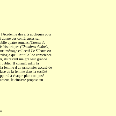
 l'Académie des arts appliqués pour
i donne des conférences sur
 publie quatre romans
(Contes du
is historiques
(Chambres d'hôtels,
court métrage collectif
Le Silence est
ilogie qu'il intitule "de conscience
s, ils restent malgré leur grande
 public. Il connaît enfin la
 la femme d'un prisonnier accusé de
place de la femme dans la société
n apporté à chaque plan composé
anteur, le cinéaste propose un
cu