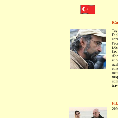
Réal
Tay
Dipl
appr
l'éc
Dés
Les
d'or
et 
qual
con
meur
turq
comm
trav
FI
200