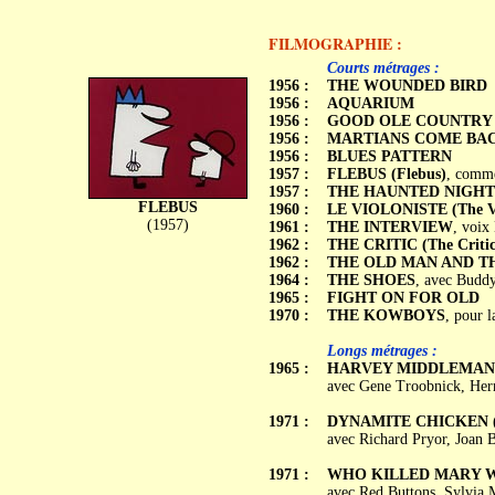
FILMOGRAPHIE :
c
c
Courts métrages :
1956 :
THE WOUNDED BIRD
1956 :
AQUARIUM
1956 :
GOOD OLE COUNTRY
1956 :
MARTIANS COME BA
1956 :
BLUES PATTERN
1957 :
FLEBUS (Flebus)
, comme
1957 :
THE HAUNTED NIGHT
FLEBUS
1960 :
LE VIOLONISTE (The Vio
(1957)
1961 :
THE INTERVIEW
, voix
1962 :
THE CRITIC (The Critic
1962 :
THE OLD MAN AND T
1964 :
THE SHOES
, avec Budd
1965 :
FIGHT ON FOR OLD
1970 :
THE KOWBOYS
, pour 
Longs métrages :
1965 :
HARVEY MIDDLEMAN
avec Gene Troobnick, Herm
1971 :
DYNAMITE CHICKEN (D
avec Richard Pryor, Joan
1971 :
WHO KILLED MARY 
avec Red Buttons, Sylvia 