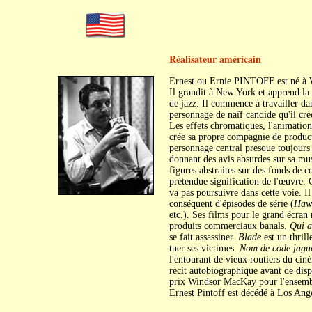
Réalisateur américain
Ernest ou Ernie PINTOFF est né à 
Il grandit à New York et apprend la 
de jazz. Il commence à travailler d
personnage de naïf candide qu'il cré
Les effets chromatiques, l'animation
crée sa propre compagnie de product
personnage central presque toujours a
donnant des avis absurdes sur sa mu
figures abstraites sur des fonds de c
prétendue signification de l'œuvre. 
va pas poursuivre dans cette voie. Il
conséquent d'épisodes de série (
Hawa
etc.). Ses films pour le grand écra
produits commerciaux banals.
Qui a
se fait assassiner.
Blade
est un thrill
tuer ses victimes.
Nom de code jagu
l'entourant de vieux routiers du cin
récit autobiographique avant de dispa
prix Windsor MacKay pour l'ensembl
Ernest Pintoff est décédé à Los Ange