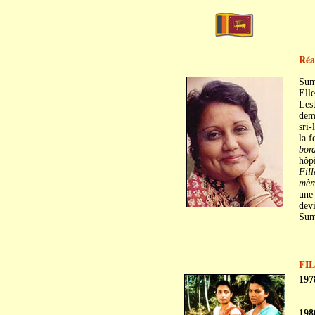
Réa
Sum
Elle
Lest
demi
sri-
la f
bord
hôpi
Fill
mère
une 
devi
Sumi
FI
197
198