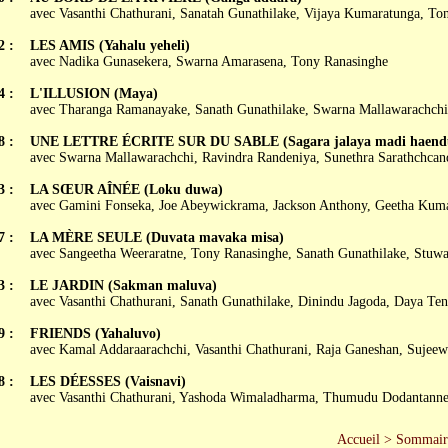
avec Vasanthi Chathurani, Sanatah Gunathilake, Vijaya Kumaratunga, To
2 :
LES AMIS (Yahalu yeheli)
avec Nadika Gunasekera, Swarna Amarasena, Tony Ranasinghe
4 :
L'ILLUSION (Maya)
avec Tharanga Ramanayake, Sanath Gunathilake, Swarna Mallawarachchi
8 :
UNE LETTRE ÉCRITE SUR DU SABLE (Sagara jalaya madi haendu
avec Swarna Mallawarachchi, Ravindra Randeniya, Sunethra Sarathchcan
3 :
LA SŒUR AÎNÉE (Loku duwa)
avec Gamini Fonseka, Joe Abeywickrama, Jackson Anthony, Geetha Kuma
7 :
LA MÈRE SEULE (Duvata mavaka misa)
avec Sangeetha Weeraratne, Tony Ranasinghe, Sanath Gunathilake, Stuw
3 :
LE JARDIN (Sakman maluva)
avec Vasanthi Chathurani, Sanath Gunathilake, Dinindu Jagoda, Daya Te
9 :
FRIENDS (Yahaluvo)
avec Kamal Addaraarachchi, Vasanthi Chathurani, Raja Ganeshan, Sujeew
8 :
LES DÉESSES (Vaisnavi)
avec Vasanthi Chathurani, Yashoda Wimaladharma, Thumudu Dodantann
Accueil
>
Sommair