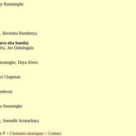
ny Ranasinghe
, Ravindra Randeniya
va oba handa)
dra, Joe Dabulugala
rasinghe, Daya Alwis
art Chapman
nnekoon
a Senasinghe
e, Samadhi Arunachaya
e P
>
Cinéastes asiatiques
>
Contact