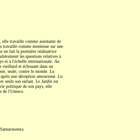
elle travaille comme assistante de
ies travaille comme monteuse sur une
i en fait la première réalisatrice
ulièrement les questions relatives à
 et à l'échelle internationale.
Au
 vieillard et échouant dans un
sse, seule, contre le monde.
La
r après une déception amoureuse.
La
ver seule son enfant.
Le Jardin
est
vie politique de son pays, elle
s de l'Unesco.
 Samaraweera