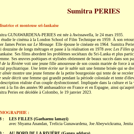
Sumitra PERIES
lisatrice et monteuse sri-lankaise
itra GUNAWARDENA-PERIES est née à Awissawella, le 24 mars 1935.
 étudie le cinéma à la London School of Film Technique en 1959. À son retour, 
er James Peries sur
Le Message
. Elle épouse le cinéaste en 1964. Sumitra Per
 douzaine de longs métrages et passe à la réalisation en 1978 avec
Les Filles
qu
lankaise. Ses films abordent les problèmes sociétaux du Sri-Lanka et plus partic
emme. Ses œuvres poétiques et stylisées obtiennent de beaux succès dans son pays
 de la Rivière
voit une jeune fille amoureuse de son cousin mariée de force à un
tal psychiatrique.
Une lettre écrite sur le sable
suit une femme brisée qui se dre
e aînée
montre une jeune femme de la petite bourgeoisie qui tente de se recrée
 seule
décrit une femme qui grandit pendant la période coloniale et tente d'éle
description réaliste d'un couple dysfonctionnel. Impliquée dans la culture et la 
ent à la fin des années 90 ambassadrice en France et en Espagne, ainsi qu'auprè
tra Peries est décédée à Colombo, le 19 janvier 2023.
LMOGRAPHIE :
8 :
LES FILLES (Gaehaenu lamayi)
avec Shyama Anandan, Trelicia Gunawardena, Joe Abeywickrama, Jenita
0 :
AU BORD DE LA RIVIÈRE (Ganga addara)