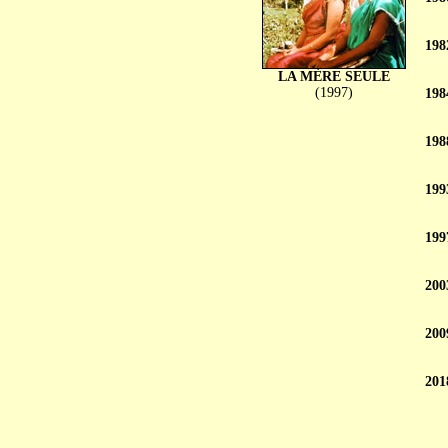
198
LA MÈRE SEULE
(1997)
198
198
199
199
200
200
201