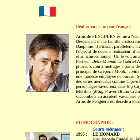
Réalisateur et acteur français
Artus de PENGUERN est né à Neuill
Descendant d'une famille aristocrati
Dauphine. Il s'inscrit parallèlement
l'objectif de devenir réalisateur, il
et anticonventionnel. On le voit ain
Pêcheur,
Belle-Maman
de Gabriel 
plusieurs courts métrages à partir de
principal de
Grégoire Moulin contre
une modeste employée de bureau. S
des séries médicales comme
Urgenc
personnages savoureux dans
Big Cit
téléfilms (
Maigret
avec Bruno Crém
succombe à un accident vasculaire cé
Artus de Penguern est décédé à Pari
FILMOGRAPHIE :
C
C
Courts métrages :
1995 :
LE HOMARD
avec Isabelle Candelier, 