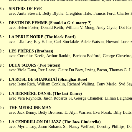
8 :
SISTERS OF EVE
avec Anita Stewart, Betty Blythe, Creighton Hale, Francis Ford, Charles
8 :
DESTIN DE FEMME (Should a Girl marry ?)
avec Helen Foster, Donald Keith, William V. Mong, Andy Clyde, Dot Far
8 :
LA PERLE NOIRE (The black Pearl)
avec Lila Lee, Ray Hailor, Carl Stockdale, Adele Watson, Howard Lorenz
9 :
LES FRÈRES (Brothers)
avec Cornelius Keefe, Arthur Rankin, Barbara Bedford, George Chesebro,
9 :
DEUX SŒURS (Two Sisters)
avec Viola Dana, Rex Lease, Claire Du Brey, Irving Bacon, Thomas G. L
9 :
LA ROSE DE SHANGHAÏ (Shanghai Rose)
avec Irene Rich, William Conklin, Richard Walling, Tony Merlo, Syd Say
0 :
LA DERNIÈRE DANSE (The last Dance)
avec Vera Reynolds, Jason Robards Sr, George Chandler, Lillian Leighton
0 :
THE MEDECINE MAN
avec Jack Benny, Betty Bronson, E. Alyn Warren, Eva Norak, Billy Butts
0 :
LA CENDRILLON DU JAZZ (The Jazz Cinderella)
avec Myrna Loy, Jason Robards Sr, Nancy Welford, Dorothy Phillips, D