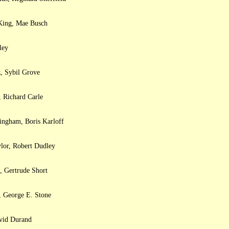
 King, Mae Busch
ley
, Sybil Grove
 Richard Carle
ingham, Boris Karloff
lor, Robert Dudley
, Gertrude Short
, George E. Stone
avid Durand