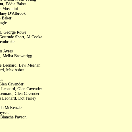
nt, Eddie Baker
e Mosquini
idney D'Albrook
e Baker
ngle
k
on, George Rowe
Gertrude Short, Al Cooke
Pembroke
es Ayres
l, Melba Brownrigg
lie Leonard, Lew Meehan
ard, Max Asher
hn
 Glen Cavender
e Leonard, Glen Cavender
 Leonard, Glen Cavender
e Leonard, Dot Farley
Ella McKenzie
ayson
 Blanche Payson