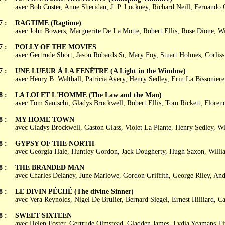
avec Bob Custer, Anne Sheridan, J. P. Lockney, Richard Neill, Fernando 
7 :
RAGTIME (Ragtime)
avec John Bowers, Marguerite De La Motte, Robert Ellis, Rose Dione, Wi
7 :
POLLY OF THE MOVIES
avec Gertrude Short, Jason Robards Sr, Mary Foy, Stuart Holmes, Corlis
7 :
UNE LUEUR À LA FENÊTRE (A Light in the Window)
avec Henry B. Walthall, Patricia Avery, Henry Sedley, Erin La Bissoniere
8 :
LA LOI ET L'HOMME (The Law and the Man)
avec Tom Santschi, Gladys Brockwell, Robert Ellis, Tom Rickett, Floren
8 :
MY HOME TOWN
avec Gladys Brockwell, Gaston Glass, Violet La Plante, Henry Sedley, W
8 :
GYPSY OF THE NORTH
avec Georgia Hale, Huntley Gordon, Jack Dougherty, Hugh Saxon, Will
8 :
THE BRANDED MAN
avec Charles Delaney, June Marlowe, Gordon Griffith, George Riley, An
8 :
LE DIVIN PÉCHÉ (The divine Sinner)
avec Vera Reynolds, Nigel De Brulier, Bernard Siegel, Ernest Hilliard, 
8 :
SWEET SIXTEEN
avec Helen Foster, Gertrude Olmstead, Gladden James, Lydia Yeamans Tit