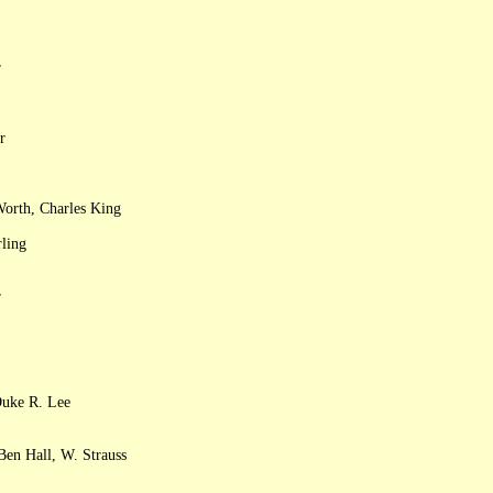
r
r
Worth, Charles King
ling
r
Duke R. Lee
en Hall, W. Strauss