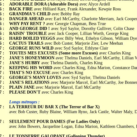
6 :
ADORABLE DORA (Adorable Dora)
avec Alyce Ardell
6 :
BACK FIRE
avec Hilliard Karr, Frank Alexander, Kewpie Ross
6 :
GRANDMA'S CHILD
avec Bobby Ray
6 :
DANGER AHEAD
avec Earl McCarthy, Charlotte Merriam, Jack Coope
6 :
WHY PAY RENT ?
avec Georgie Chapman, Bess True
6 :
AND GEORGE DID !
avec Syd Saylor, Dorothy Gulliver, Colin Chase
6 :
RAISIN' TROUBLE
avec Jack Cooper, Lillian Worth, George King
6 :
HARD BOILED YEGGS
avec Billy West, Ethelyn Gibson, William Dye
6 :
CACTUS TRAILS
avec Bob Custer, Marjorie Zier, Lew Meehan
7 :
GEORGE RUNS WILD
avec Syd Saylor, Ethlyne Clair
7 :
TOUTES MES EXCUSES (Some more Excuses)
avec Charles King
7 :
JANE'S HONEYMOON
avec Thelma Daniels, Earl McCarthy, Lillian 
7 :
JANE'S HUBBY
avec Thelma Daniels, Charles King
7 :
KEEPING HIS WORD
avec Charles King, Edna Marion, Constance Dar
7 :
THAT'S NO EXCUSE
avec Charles King
7 :
GEORGE'S MANY LOVES
avec Syd Saylor, Thelma Daniels
7 :
JANE'S RELATIONS
avec Marjorie Marcel, Earl McCarthy, Joe Bonne
7 :
PLAIN JANE
avec Marjorie Marcel, Earl McCarthy
7 :
PLEASE DON'T
avec Charles King
Longs métrages :
7 :
LA TERREUR DU BAR X (The Terror of Bar X)
avec Bob Custer, Ruby Blaine, William Ryno, Jack Castle, Walter Maly, 
7 :
SEULEMENT POUR DAMES (For Ladies Only)
avec John Bowers, Jacqueline Logan, Edna Marion, Kathleen Chambers, B
7 :
LE TONNERRE GALOPANT (Galloping Thunder)