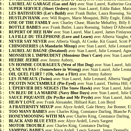
3 :
LAUREL AU GARAGE (Gas and Air)
avec Stan Laurel, Katherine Gra
3 :
SUPER SERVICE (Short Orders)
avec Stan Laurel, Eddie Baker, Mari
3 :
LES BATISSEURS (Let's Build)
avec Frank Butler, Laura Roessing, S
3 :
HUSTLIN'HANK
avec Will Rogers, Marie Mosquini, Billy Engle, Eddi
4 :
ONE OF THE FAMILY
avec Charley Chase, Blanche Mehaffey, Billy E
4 :
BOTTLE BABIES
avec Frank Butler, Laura Roessing, Sidney D'Albroo
4 :
RUPERT OF HEE HAW
avec Stan Laurel, Mae Laurel, James Finlays
4 :
LA FILLE DU TÉLÉPHONE (Love and Learn)
avec Alberta Vaughn, 
4 :
NEVER SAY NEVER
avec Alberta Vaugh, Al Cooke, Kit Guard, Scott 
4 :
CHINOISERIES (A Mandarin Mixup)
avec Stan Laurel, Julie Leonard
4 :
LAUREL AU BAGNE (Detained)
avec Stan Laurel, Julie Leonard, Agn
4 :
MONSIEUR L'IMPRUDENT (Monsieur Don't Care)
avec Stan Laure
4 :
HEEBIE JEEBIE
avec Jimmy Aubrey,
4 :
UN HOMME COURAGEUX (West of Hot Dog)
avec Stan Laurel, Ju
4 :
ÇA NE VA PAS ! (Somewhere in Wrong)
avec Stan Laurel, Julie Leon
5 :
OH, QUEL FLIRT ! (Oh, what a Flirt)
avec Jimmy Aubrey
5 :
LES JUMEAUX (Twins)
avec Stan Laurel, Julie Leonard, Alberta Vaug
5 :
PICOTIN NOCTAMBULE (Pie-Eyed)
avec Stan Laurel, Thelma Hill,
5 :
L'ÉPERVIER DES NEIGES (The Snow Hawk)
avec Stan Laurel, Juli
5 :
UN BLEU DE LA MARINE (Navy Blue Days)
avec Stan Laurel, Julie
5 :
SAUCE PIQUANTE (Dr Pyclke and Mr Pryde)
avec Stan Laurel, Juli
5 :
HEAVY LOVE
avec Frank Alexander, Hilliard Karr, Lois Boyd
6 :
A FRATERNITY MIXUP
avec Alyce Ardell, Gale Henry, Joe Bonner, 
6 :
TOO MANY BABIES
avec Charles King, Constance Darling, Blanche P
6 :
HONEYMOONING WITH MA
avec Charles King, Constance Darling,
6 :
BLACK AND BLUE EYES
avec Alyce Ardell, Lewis Sargent
6 :
MOTOR TROUBLE
avec Charles King, Constance Darling
6 :
VAMPING BABIES
avec Alyce Ardell, Lewis Sargent, James Donnelly