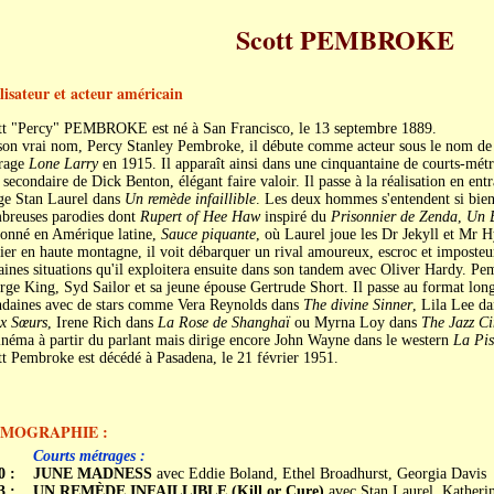
Scott PEMBROKE
lisateur et acteur américain
tt "Percy" PEMBROKE est né à San Francisco, le 13 septembre 1889.
son vrai nom, Percy Stanley Pembroke, il débute comme acteur sous le nom de
rage
Lone Larry
en 1915. Il apparaît ainsi dans une cinquantaine de courts-mét
 secondaire de Dick Benton, élégant faire valoir. Il passe à la réalisation en ent
ige Stan Laurel dans
Un remède infaillible
. Les deux hommes s'entendent si bien
breuses parodies dont
Rupert of Hee Haw
inspiré du
Prisonnier de Zenda
,
Un B
ionné en Amérique latine,
Sauce piquante
, où Laurel joue les Dr Jekyll et Mr 
ier en haute montagne, il voit débarquer un rival amoureux, escroc et imposte
aines situations qu'il exploitera ensuite dans son tandem avec Oliver Hardy. Pe
ge King, Syd Sailor et sa jeune épouse Gertrude Short. Il passe au format lon
daines avec de stars comme Vera Reynolds dans
The divine Sinner
, Lila Lee d
x Sœurs
, Irene Rich dans
La Rose de Shanghaï
ou Myrna Loy dans
The Jazz Ci
inéma à partir du parlant mais dirige encore John Wayne dans le western
La Pis
t Pembroke est décédé à Pasadena, le 21 février 1951.
LMOGRAPHIE :
Courts métrages :
0 :
JUNE MADNESS
avec Eddie Boland, Ethel Broadhurst, Georgia Davis
3 :
UN REMÈDE INFAILLIBLE (Kill or Cure)
avec Stan Laurel, Katheri