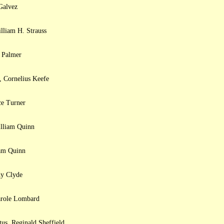
Galvez
lliam H. Strauss
s Palmer
, Cornelius Keefe
ce Turner
illiam Quinn
iam Quinn
dy Clyde
Carole Lombard
us, Reginald Sheffield