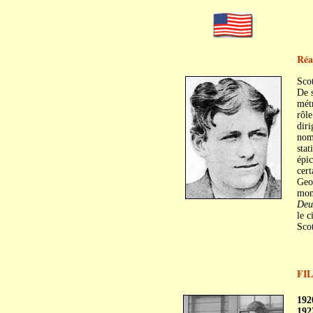
Réa
Sco
De 
mét
rôle
dir
nom
stat
épic
cert
Geor
mon
Deu
le c
Scot
FI
C
C
192
192