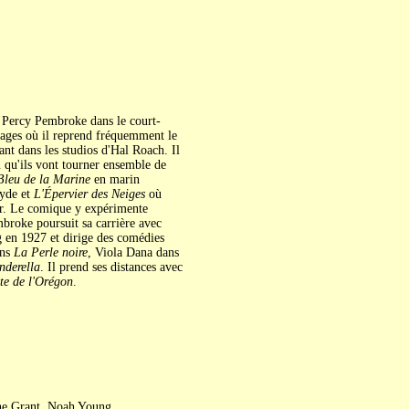
 Percy Pembroke dans le court-
rages où il reprend fréquemment le
rant dans les studios d'Hal Roach. Il
 qu'ils vont tourner ensemble de
leu de la Marine
en marin
Hyde et
L'Épervier des Neiges
où
ur. Le comique y expérimente
mbroke poursuit sa carrière avec
g en 1927 et dirige des comédies
ans
La Perle noire
, Viola Dana dans
nderella
. Il prend ses distances avec
te de l'Orégon
.
ne Grant, Noah Young