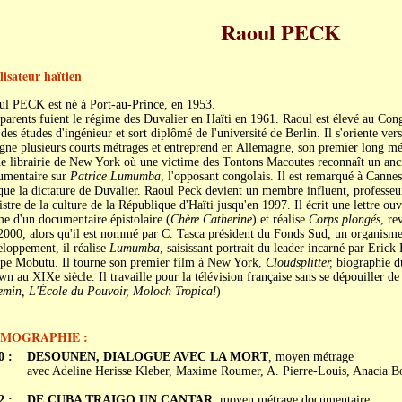
Raoul PECK
lisateur haïtien
ul PECK est né à Port-au-Prince, en 1953.
parents fuient le régime des Duvalier en Haïti en 1961. Raoul est élevé au Con
 des études d'ingénieur et sort diplômé de l'université de Berlin. Il s'oriente ver
igne plusieurs courts métrages et entreprend en Allemagne, son premier long m
e librairie de New York où une victime des Tontons Macoutes reconnaît un ancie
umentaire sur
Patrice Lumumba
, l'opposant congolais. Il est remarqué à Canne
ue la dictature de Duvalier. Raoul Peck devient un membre influent, professeu
stre de la culture de la République d'Haïti jusqu'en 1997. Il écrit une lettre ou
e d'un documentaire épistolaire (
Chère Catherine
) et réalise
Corps plongés
, re
000, alors qu'il est nommé par C. Tasca président du Fonds Sud, un organisme
loppement, il réalise
Lumumba
, saisissant portrait du leader incarné par Eric
pe Mobutu. Il tourne son premier film à New York,
Cloudsplitter,
biographie du
n au XIXe siècle. Il travaille pour la télévision française sans se dépouiller de
emin, L'École du Pouvoir, Moloch Tropical
)
LMOGRAPHIE :
0 :
DESOUNEN, DIALOGUE AVEC LA MORT
, moyen métrage
avec Adeline Herisse Kleber, Maxime Roumer, A. Pierre-Louis, Anacia
2 :
DE CUBA TRAIGO UN CANTAR
, moyen métrage documentaire