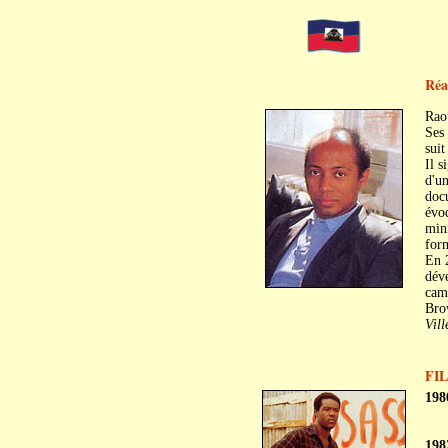
Réa
Rao
Ses 
suit
Il s
d'un
doc
évoq
mini
form
En 2
déve
cam
Brow
Vill
FI
198
198