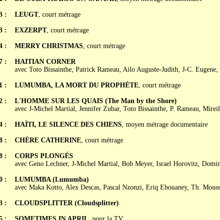
3 :
LEUGT
, court métrage
3 :
EXZERPT
, court métrage
4 :
MERRY CHRISTMAS
, court métrage
7 :
HAITIAN CORNER
avec Toto Bissainthe, Patrick Rameau, Ailo Auguste-Judith, J-C. Eugene,
1 :
LUMUMBA, LA MORT DU PROPHÈTE
, court métrage
2 :
L'HOMME SUR LES QUAIS (The Man by the Shore)
avec J-Michel Martial, Jennifer Zubar, Toto Bissainthe, P. Rameau, Mireil
4 :
HAÏTI, LE SILENCE DES CHIENS
, moyen métrage documentaire
8 :
CHÈRE CATHERINE
, court métrage
8 :
CORPS PLONGÉS
avec Geno Lechner, J-Michel Martial, Bob Meyer, Israel Horovitz, Domi
0 :
LUMUMBA (Lumumba)
avec Maka Kotto, Alex Descas, Pascal Nzonzi, Eriq Ebouaney, Th. Mous
3 :
CLOUDSPLITTER (Cloudsplitter)
5 :
SOMETIMES IN APRIL
, pour la TV