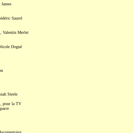
r James
édéric Saurel
, Valentin Merlet
 Nicole Dogué
on
nah Steele
)
, pour la TV
sparre
documentaire