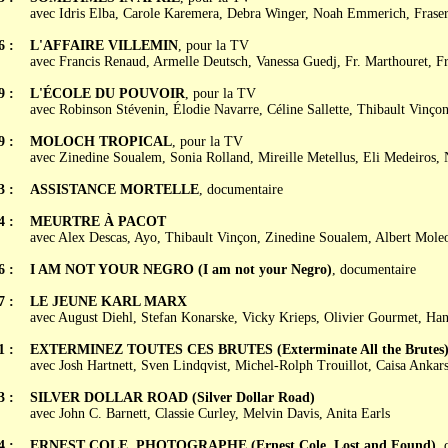
avec Idris Elba, Carole Karemera, Debra Winger, Noah Emmerich, Frase
6 :
L'AFFAIRE VILLEMIN
, pour la TV
avec Francis Renaud, Armelle Deutsch, Vanessa Guedj, Fr. Marthouret, Fr
9 :
L'ÉCOLE DU POUVOIR
, pour la TV
avec Robinson Stévenin, Élodie Navarre, Céline Sallette, Thibault Vinçon
9 :
MOLOCH TROPICAL
, pour la TV
avec Zinedine Soualem, Sonia Rolland, Mireille Metellus, Eli Medeiros,
3 :
ASSISTANCE MORTELLE
, documentaire
4 :
MEURTRE À PACOT
avec Alex Descas, Ayo, Thibault Vinçon, Zinedine Soualem, Albert Mole
6 :
I AM NOT YOUR NEGRO (I am not your Negro)
, documentaire
7 :
LE JEUNE KARL MARX
avec August Diehl, Stefan Konarske, Vicky Krieps, Olivier Gourmet, Han
1 :
EXTERMINEZ TOUTES CES BRUTES (Exterminate All the Brutes
avec Josh Hartnett, Sven Lindqvist, Michel-Rolph Trouillot, Caisa Ankar
3 :
SILVER DOLLAR ROAD (Silver Dollar Road)
avec John C. Barnett, Classie Curley, Melvin Davis, Anita Earls
4 :
ERNEST COLE, PHOTOGRAPHE (Ernest Cole, Lost and Found)
, 