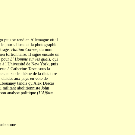
go puis se rend en Allemagne où il
s le journalisme et la photographie.
étrage,
Haitian Corner
, du nom
n tortionnaire. Il signe ensuite un
s pour
L' Homme sur les quais
, qui
r à l'Université de New York, puis
verte à Catherine Tasca sous la
venant sur le thème de la dictature.
 d'aides aux pays en voie de
k Ebouaney tandis qu'Alex Descas
 militant abolitionniste John
 son analyse politique (
L'Affaire
 Bonhomme