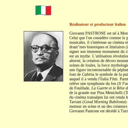
Réalisateur et producteur italien
Giovanni PASTRONE est né à Montec
Celui que l'on considère comme le p
musicales, il s'intéresse au cinéma et
dram"mes historiques et littéraires (
signer son immense monument du c
est un mythe. L'utilisation révoluti
alterné, la création de décors monum
scènes de foules, la force mytholo
une figure incontournable du péplum
font de
Cabiria
le symbole de la pui
auquel il a vendu l'Italia Film. Par
relève une symphonie du feu
(Il Fu
de Feuillade,
La Guerre et le Rêve 
de la grande star Pina Menichelli (
T
du cinéma transalpin lui ont rendu h
Taviani (
Good Morning Babilonia
)
metteur en scène et un des créateurs
Giovanni Pastrone est décédé à Turi