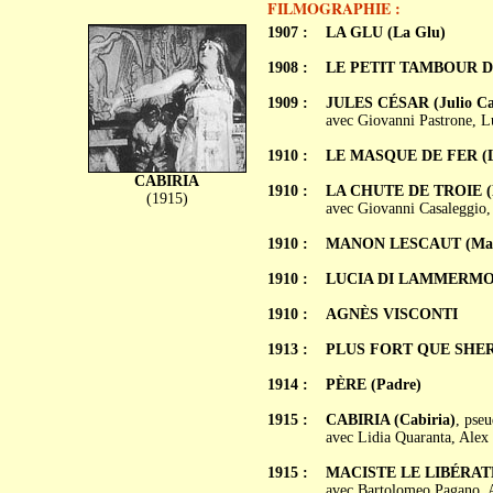
FILMOGRAPHIE :
1907 :
LA GLU (La Glu)
1908 :
LE PETIT TAMBOUR DE
1909 :
JULES CÉSAR (Julio Ca
avec Giovanni Pastrone, L
1910 :
LE MASQUE DE FER (La
CABIRIA
1910 :
LA CHUTE DE TROIE (La
(1915)
avec Giovanni Casaleggio,
1910 :
MANON LESCAUT (Mano
1910 :
LUCIA DI LAMMERM
1910 :
AGNÈS VISCONTI
1913 :
PLUS FORT QUE SHERLO
1914 :
PÈRE (Padre)
1915 :
CABIRIA (Cabiria)
, pse
avec Lidia Quaranta, Alex
1915 :
MACISTE LE LIBÉRATE
avec Bartolomeo Pagano, A