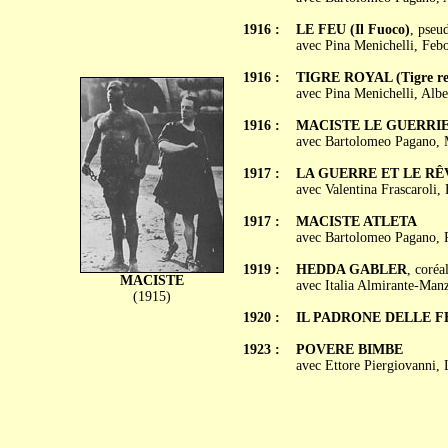
1916 :
LE FEU (Il Fuoco)
, pseu
avec Pina Menichelli, Feb
1916 :
TIGRE ROYAL (Tigre re
avec Pina Menichelli, Albe
1916 :
MACISTE LE GUERRIER 
avec Bartolomeo Pagano, M
1917 :
LA GUERRE ET LE RÊVE
avec Valentina Frascaroli,
1917 :
MACISTE ATLETA
avec Bartolomeo Pagano, R
1919 :
HEDDA GABLER
, coréa
MACISTE
avec Italia Almirante-Manz
(1915)
1920 :
IL PADRONE DELLE F
1923 :
POVERE BIMBE
avec Ettore Piergiovanni,