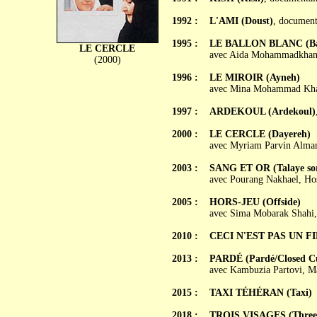
1992 :
L'AMI (Doust)
, document
1995 :
LE BALLON BLANC (Bad
LE CERCLE
avec Aida Mohammadkhani,
(2000)
1996 :
LE MIROIR (Ayneh)
avec Mina Mohammad Khan
1997 :
ARDEKOUL (Ardekoul)
2000 :
LE CERCLE (Dayereh)
avec Myriam Parvin Alman
2003 :
SANG ET OR (Talaye so
avec Pourang Nakhael, Hos
2005 :
HORS-JEU (Offside)
avec Sima Mobarak Shahi, 
2010 :
CECI N'EST PAS UN FILM
2013 :
PARDÉ (Pardé/Closed Cu
avec Kambuzia Partovi, M
2015 :
TAXI TÉHÉRAN (Taxi)
2018 :
TROIS VISAGES (Three 