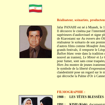
Réalisateur, scénariste, producte
Jafar PANAHI est né à Mianeh, le 11
Il découvre le cinéma par l'interméd
supérieures d'audiovisuel et signe p
de Kiarostami sur
Au travers des Oli
réalisateur le scénario de son premi
d'autres films comme
Mosafere Jon
grands festivals, il remporte le Lé
Ballon blanc
reste dans la tradition 
nouvel an iranien),
Le Miroir
et
Le 
pour fumer, sont sans cesse traquées,
Hors Jeu
montre de jeunes iraniennes
le symbole de la liberté d'expression
clandestinité pose un regard sur le 
qui décroche la Palme d'Or à Canne
FILMOGRAPHIE :
1988 :
LES TÊTES BLESSÉES (Y
1991 :
KISH (Kish)
, documentai