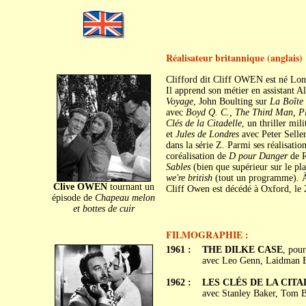
Réalisateur britannique (anglais)
Clifford dit Cliff OWEN est né Lond
Il apprend son métier en assistant 
Voyage
, John Boulting sur
La Boîte
avec
Boyd Q. C., The Third Man, Pl
Clés de la Citadelle
, un thriller mil
et
Jules de Londres
avec Peter Seller
dans la série Z. Parmi ses réalisati
coréalisation de
D pour Danger
de R
Sables
(bien que supérieur sur le pl
we're british
(tout un programme). À 
Clive OWEN
tournant un
Cliff Owen est décédé à Oxford, le
épisode de
Chapeau melon
et bottes de cuir
FILMOGRAPHIE :
1961 :
THE DILKE CASE
, pou
avec Leo Genn, Laidman B
1962 :
LES CLÉS DE LA CITADE
avec Stanley Baker, Tom B