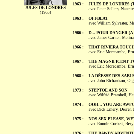
1963 :
JULES DE LONDRES (Th
JULES DE LONDRES
avec Peter Sellers, Nanet
(1963)
1963 :
OFFBEAT
avec William Sylvester, M
1966 :
D... POUR DANGER (A Ma
avec James Garner, Melina
1966 :
THAT RIVIERA TOUC
avec Eric Morecambe, Erni
1967 :
THE MAGNIFICENT 
avec Eric Morecambe, Ernie
1968 :
LA DÉESSE DES SABLES 
avec John Richardson, Olg
1973 :
STEPTOE AND SON
avec Wilfrid Brambell, Ha
1974 :
OOH... YOU ARE AWF
avec Dick Emery, Derren N
1975 :
NOS SEX PLEASE, WE
avec Ronnie Corbett, Bery
1976 :
THE BAWDY ADVENTU